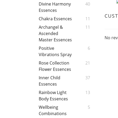
Divine Harmony
40
Essences
CUS
Chakra Essences
11
Archangel &
11
Ascended
No rev
Master Essences
Positive
6
Vibrations Spray
Rose Collection
21
Flower Essences
Inner Child
37
Essences
Rainbow Light
13
Body Essences
Wellbeing
5
Combinations