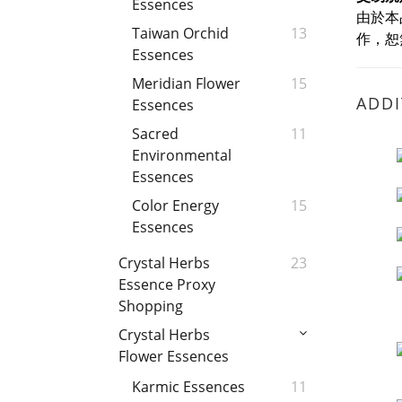
Essences
由於本
Taiwan Orchid
13
作，恕
Essences
Meridian Flower
15
ADDI
Essences
Sacred
11
Environmental
Essences
Color Energy
15
Essences
Crystal Herbs
23
Essence Proxy
Shopping
Crystal Herbs
Flower Essences
Karmic Essences
11