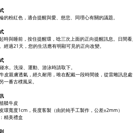
式
輪的粉紅色，適合提醒與愛、慈悲、同理心有關的議題。
式
起時與睡前，按住提醒環，唸三次上面的正向提醒訊息。日間看
。
經過21天，您的生活應有明顯可見的正向改變。
式
請勿碰水。洗澡、運動、游泳時請取下。
牛皮親膚透氣，經久耐用，唯在
配戴一段時間後，從雷雕訊息處
另一番古樸風采。
訊
植鞣牛皮
皮環寬度1cm，長度客製（由於純手工製作，公差±2mm）
：精美禮盒
則