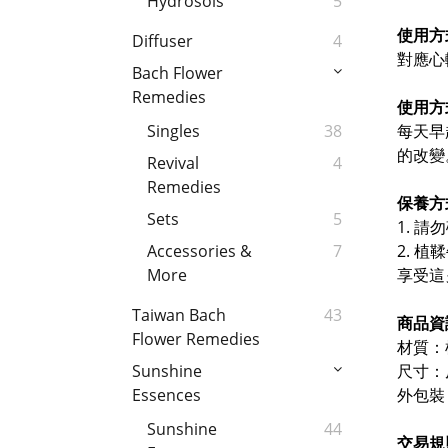
Hydrosols
5
使用方
Diffuser
4
對應心
Bach Flower
Remedies
使用方
每天早
Singles
38
的改變
Revival
4
Remedies
保養方
Sets
5
1. 
2.
植鞣
Accessories &
7
享受這
More
Taiwan Bach
43
商品資
Flower Remedies
材質：
尺寸：
Sunshine
外包裝
Essences
Sunshine
44
交易規