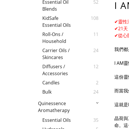
Essential Oil
52
I
Blends
KidSafe
108
✔靈性
Essential Oils
✔
21
Roll-Ons /
11
✔從心
Household
我們都
Carrier Oils /
24
Skincares
I A
Diffusers /
12
Accessories
這份靈
Candles
2
而當我
Bulk
24
Quinessence
這就是
Aromatherapy
晶荷與
Essential Oils
35
命。這