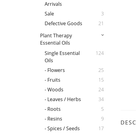
Arrivals
Sale
3
Defective Goods
21
Plant Therapy
Essential Oils
Single Essential
124
Oils
- Flowers
25
- Fruits
15
- Woods
24
- Leaves / Herbs
34
- Roots
5
- Resins
9
DESC
- Spices / Seeds
17