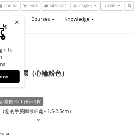
LOG IN
CART
MESSAGE
English
$ TWD
atalogs
Courses
Knowledge
gin to
m
ns.
M靈性提醒環（心輪粉色）
now
訂購後7個工作天出貨
您的手腕圍最細處+ 1.5-2.5cm）
訊息