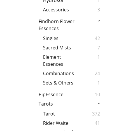
Hydrosol
1
Accessories
3
Findhorn Flower
Essences
Singles
42
Sacred Mists
7
Element
1
Essences
Combinations
24
Sets & Others
1
PipEssence
10
Tarots
Tarot
372
Rider Waite
41