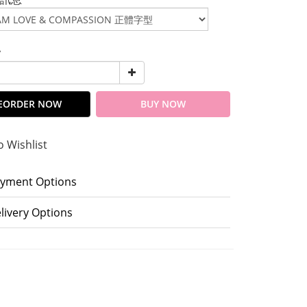
y
EORDER NOW
BUY NOW
o Wishlist
yment Options
livery Options