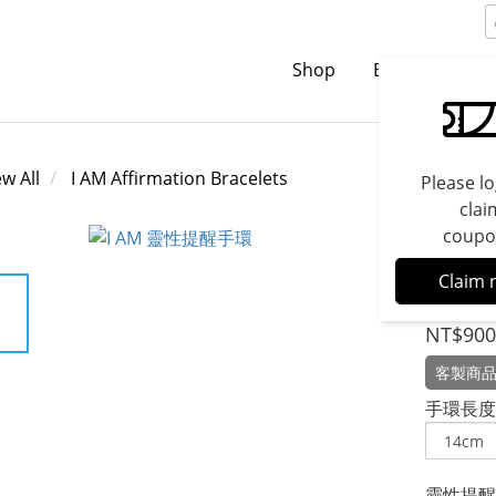
Shop
Brands
C
ew All
I AM Affirmation Bracelets
Please lo
clai
coupo
I A
Claim 
NT$900
客製商品
手環長度（
靈性提醒