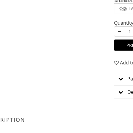
Quantit
PR
Add t
Pa
De
RIPTION