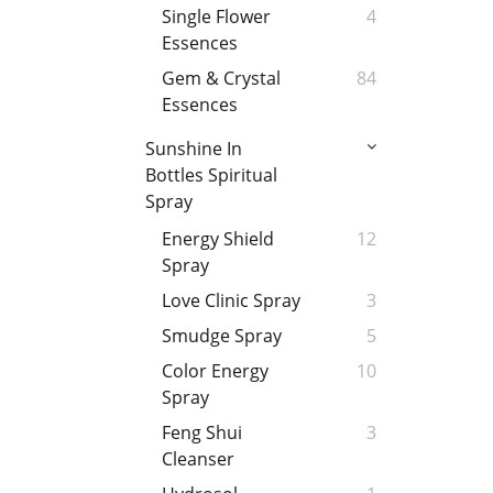
Single Flower
4
Essences
Gem & Crystal
84
Essences
Sunshine In
Bottles Spiritual
Spray
Energy Shield
12
Spray
Love Clinic Spray
3
Smudge Spray
5
Color Energy
10
Spray
Feng Shui
3
Cleanser