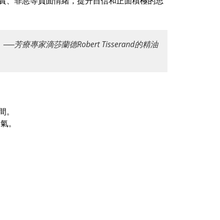
責、罪惡等負面情緒，提升自信和正面積極的思
專家滴莎蘭德Robert Tisserand的精油
間。
空氣。