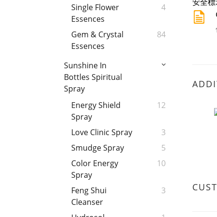
安全標
Single Flower
4
Essences
Gem & Crystal
84
Essences
Sunshine In
Bottles Spiritual
ADDI
Spray
Energy Shield
12
Spray
Love Clinic Spray
3
Smudge Spray
5
Color Energy
10
Spray
CUS
Feng Shui
3
Cleanser