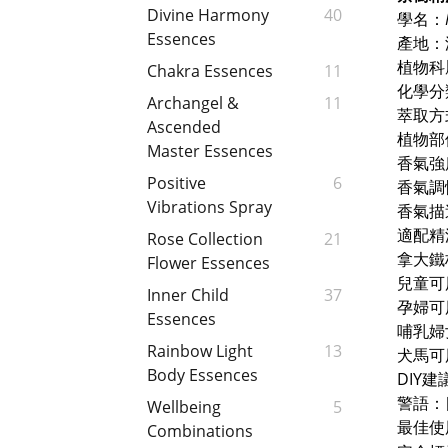
Divine Harmony
40
學名：
Essences
產地：
植物科
Chakra Essences
11
化學分
Archangel &
11
萃取方
Ascended
植物部
Master Essences
香氣強
Positive
6
香氣調
Vibrations Spray
香氣描
適配精
Rose Collection
21
拿大鐵
Flower Essences
兒童可
Inner Child
37
孕婦可
Essences
哺乳婦
Rainbow Light
13
犬馬可
Body Essences
DIY建
警語：
Wellbeing
5
最佳使
Combinations