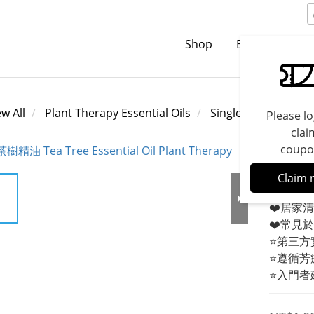
Shop
Brands
C
ew All
Plant Therapy Essential Oils
Single Essential Oils
Please lo
clai
coupo
Tea Tr
Claim 
❤️居家
❤️常見
⭐第三方
⭐遵循芳
⭐入門者