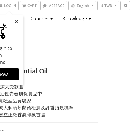
LOG IN
CART
MESSAGE
English
$ TWD
atalogs
Courses
Knowledge
gin to
m
ns.
ee Essential Oil
now
清潔大受歡迎
於油性青春肌保養品中
實驗室品質驗證
療大師滴莎蘭德檢測及評香頂規標準
建立正確香氣印象首選