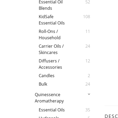
Essential Oil
52
Blends
KidSafe
108
Essential Oils
Roll-Ons /
11
Household
Carrier Oils /
24
Skincares
Diffusers /
12
Accessories
Candles
2
Bulk
24
Quinessence
Aromatherapy
Essential Oils
35
DESC