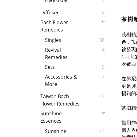
Hydrosols
5
Diffuser
4
茶樹精油
Bach Flower
Remedies
茶樹精油
Singles
38
色，"
被發現
Revival
4
Coo
Remedies
次被西
Sets
5
Accessories &
7
在盤尼
More
更是興
暢銷的
Taiwan Bach
43
Flower Remedies
茶樹精
Sunshine
Essences
當用作
個人界
Sunshine
44