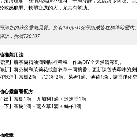
，撥清理順，在情緒焦躁不穩時，平撫冷靜，更能清除懷疑、自
於敏感脆弱、軟弱疲憊的人，尤其有幫助。
而清新的綠色香氣品質。所有14項ISO化學組成皆在標準範圍內。──芳療
評語．批號T20107
油推薦用法
清潔】將茶樹精油滴到醋裡稀釋，作為DIY全天然清潔劑。
佈新】將茶樹和茉莉花或薰衣草一同擴香，更新陳舊或霉味的房
好乾淨】茶樹2滴、尤加利2滴、萊姆1滴、薄荷1滴，擴香淨化
油心靈薰香配方
而出】茶樹1滴 + 尤加利1滴 + 迷迭香1滴
下】茶樹1滴 + 薰衣草1滴 + 絲柏1滴
油檔案