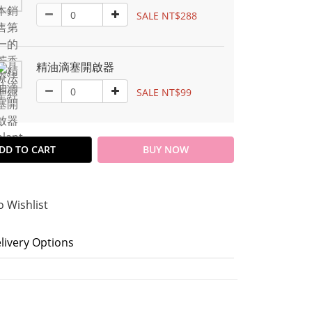
SALE NT$288
精油滴塞開啟器
SALE NT$99
DD TO CART
BUY NOW
o Wishlist
livery Options