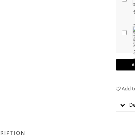
A
Add t
De
RIPTION