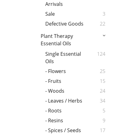
Arrivals
Sale
3
Defective Goods
22
Plant Therapy
Essential Oils
Single Essential
124
Oils
- Flowers
25
- Fruits
15
- Woods
24
- Leaves / Herbs
34
- Roots
5
- Resins
9
- Spices / Seeds
17