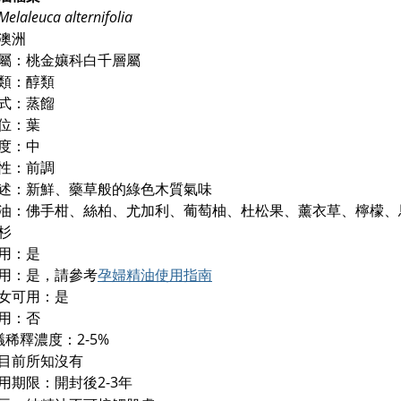
Melaleuca alternifolia
澳洲
屬：桃金孃科白千層屬
類：醇類
式：蒸餾
位：葉
度：中
性：前調
述：新鮮、藥草般的綠色木質氣味
油：佛手柑、絲柏、尤加利、葡萄柚、杜松果、薰衣草、檸檬、
杉
用：是
用：是
，請參考
孕婦精油使用指南
女可用：是
用：否
議稀釋濃度：2-5%
目前所知沒有
用期限：開封後2-3年