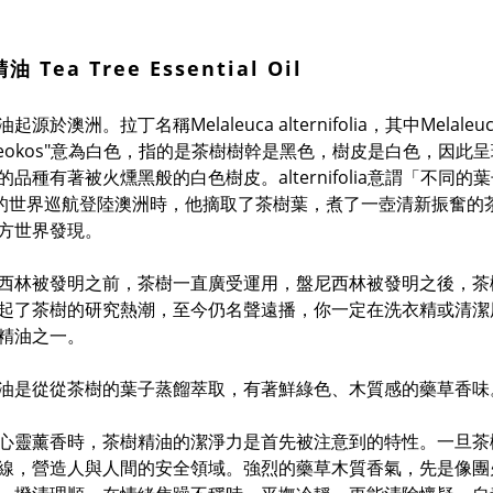
 Tea Tree Essential Oil
起源於澳洲。拉丁名稱Melaleuca alternifolia，其中Melal
Leokos"意為白色，指的是茶樹樹幹是黑色，樹皮是白色，因
的品種有著被火燻黑般的白色樹皮。alternifolia意謂「不同的
k)的世界巡航登陸澳洲時，他摘取了茶樹葉，煮了一壺清新振奮
方世界發現。
西林被發明之前，茶樹一直廣受運用，盤尼西林被發明之後，茶樹
起了茶樹的研究熱潮，至今仍名聲遠播，你一定在洗衣精或清潔
精油之一。
油是從從茶樹的葉子蒸餾萃取，有著鮮綠色、木質感的藥草香味
心靈薰香時，茶樹精油的潔淨力是首先被注意到的特性。一旦茶
線，營造人與人間的安全領域。強烈的藥草木質香氣，先是像團