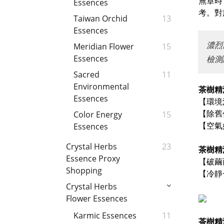
無章時
Essences
考。對
Taiwan Orchid
13
Essences
濃烈
Meridian Flower
15
Essences
檢測
Sacred
11
Environmental
茶樹精
Essences
【環境
【除舊
Color Energy
15
【空氣
Essences
Crystal Herbs
23
茶樹精
Essence Proxy
【破繭
Shopping
【冷靜一
Crystal Herbs
Flower Essences
Karmic Essences
11
茶樹精