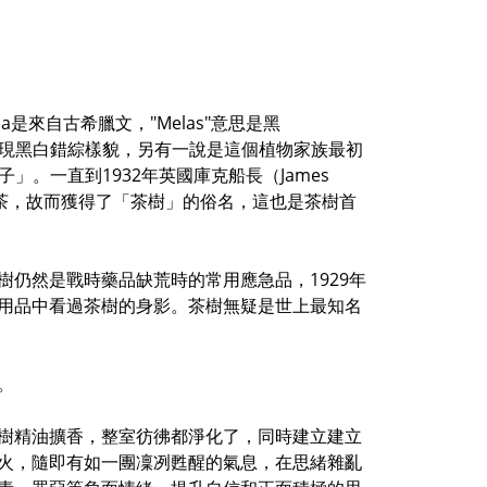
euca是來自古希臘文，"Melas"意思是黑
此呈現黑白錯綜樣貌，另有一說是這個植物家族最初
葉子」。一直到1932年英國庫克船長（James
的茶，故而獲得了「茶樹」的俗名，這也是茶樹首
仍然是戰時藥品缺荒時的常用應急品，1929年
用品中看過茶樹的身影。茶樹無疑是世上最知名
。
樹精油擴香，整室彷彿都淨化了，同時建立建立
火，隨即有如一團凜冽甦醒的氣息，在思緒雜亂