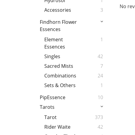
Hydrosol
1
No rev
Accessories
3
Findhorn Flower
Essences
Element
1
Essences
Singles
42
Sacred Mists
7
Combinations
24
Sets & Others
1
PipEssence
10
Tarots
Tarot
373
Rider Waite
42