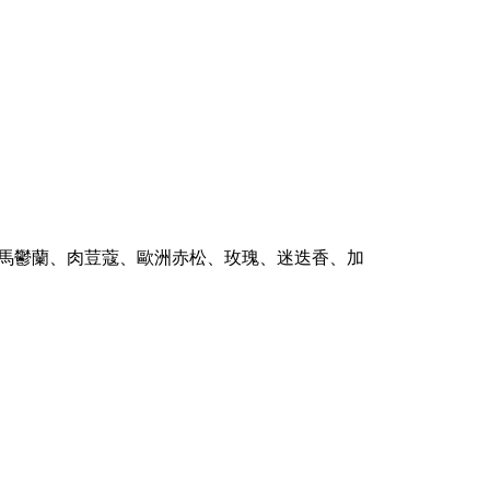
馬鬱蘭、肉荳蔻、歐洲赤松、玫瑰、迷迭香、加