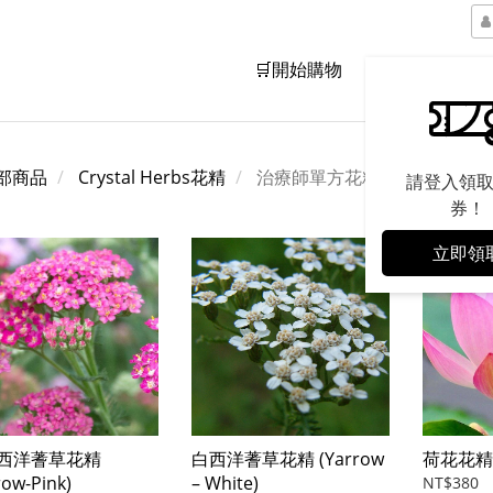
🛒開始購物
品牌精神
部商品
Crystal Herbs花精
治療師單方花精
請登入領
券！
立即領
西洋蓍草花精
白西洋蓍草花精 (Yarrow
荷花花精 (
row-Pink)
– White)
NT$380