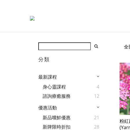
全
分類
最新課程
身心靈課程
4
諮詢療癒服務
12
優惠活動
新品嚐鮮優惠
21
粉紅
新牌限時折扣
28
(Yar