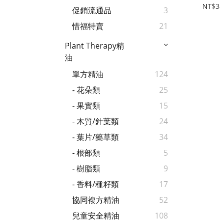
NT$3
促銷流通品
3
惜福特賣
21
Plant Therapy精
油
單方精油
124
- 花朵類
25
- 果實類
15
- 木質/針葉類
24
- 葉片/藥草類
34
- 根部類
5
- 樹脂類
9
- 香料/種籽類
17
協同複方精油
52
兒童安全精油
108