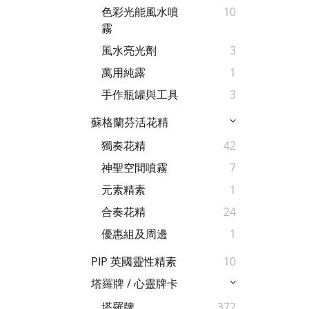
色彩光能風水噴
10
霧
風水亮光劑
3
萬用純露
1
手作瓶罐與工具
3
蘇格蘭芬活花精
獨奏花精
42
神聖空間噴霧
7
元素精素
1
合奏花精
24
優惠組及周邊
1
PIP 英國靈性精素
10
塔羅牌 / 心靈牌卡
塔羅牌
372