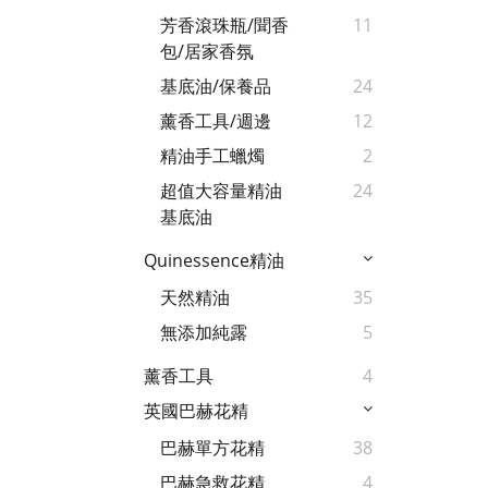
芳香滾珠瓶/聞香
11
包/居家香氛
基底油/保養品
24
薰香工具/週邊
12
精油手工蠟燭
2
超值大容量精油
24
基底油
Quinessence精油
天然精油
35
無添加純露
5
薰香工具
4
英國巴赫花精
巴赫單方花精
38
巴赫急救花精
4