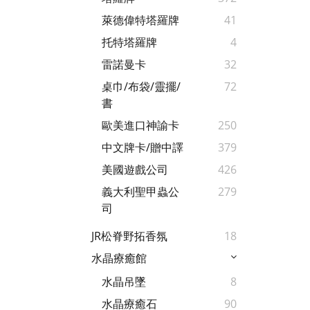
萊德偉特塔羅牌
41
托特塔羅牌
4
雷諾曼卡
32
桌巾/布袋/靈擺/
72
書
歐美進口神諭卡
250
中文牌卡/贈中譯
379
美國遊戲公司
426
義大利聖甲蟲公
279
司
JR松脊野拓香氛
18
水晶療癒館
水晶吊墜
8
水晶療癒石
90