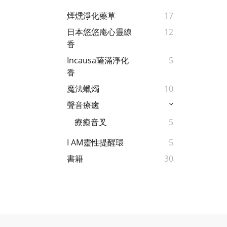
煙燻淨化藥草
17
日本悠悠庵心靈線
12
香
Incausa薩滿淨化
5
香
魔法蠟燭
10
聲音療癒
療癒音叉
5
I AM靈性提醒環
5
書籍
30