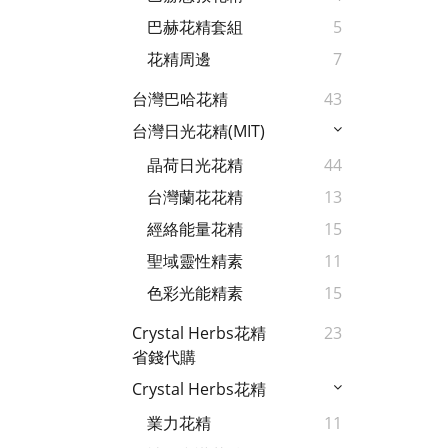
巴赫花精套組
5
花精周邊
7
台灣巴哈花精
43
台灣日光花精(MIT)
晶荷日光花精
44
台灣蘭花花精
13
經絡能量花精
15
聖域靈性精素
11
色彩光能精素
15
Crystal Herbs花精
23
省錢代購
Crystal Herbs花精
業力花精
11