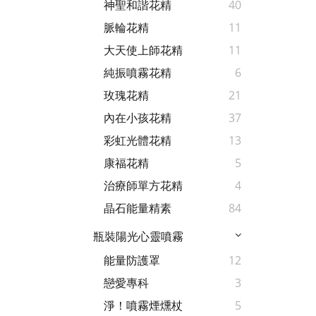
神聖和諧花精
40
脈輪花精
11
大天使上師花精
11
純振噴霧花精
6
玫瑰花精
21
內在小孩花精
37
彩虹光體花精
13
康福花精
5
治療師單方花精
4
晶石能量精素
84
瓶裝陽光心靈噴霧
能量防護罩
12
戀愛專科
3
淨！噴霧煙燻杖
5