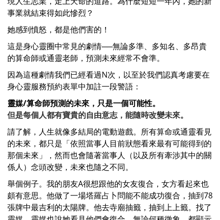
現人生志業，走上天命的道路。為什麼短短一年內，她的新
事業就結束得如此慘烈？
她感到憤怒，都是他們害的！
這是身心靈圈中常見的劇情──無論多準、多知名、多昂貴
的算命師或通靈老師，預測未來經常不會準。
因為這種劇情我們已經看過N次，以至於我們認真考慮要在
身心靈服務預約表單中加註一段警語：
靈媒/算命師預測的未來，只是一個可能性。
但是每個人都有寶貴的自由意志，能隨時改變未來。
請了解，人生就像多結局的電動遊戲。所有算命或通靈看見
的未來，都只是「依照當事人目前狀態看來最有可能得到的
那個未來」，然而也會隨著當事人（以及所有牽涉其中的關
係人）念頭改變，未來也隨之不同。
舉個例子。我的朋友A很想跟他的女友復合，女方看起來也
頗有意思。他做了一場塔羅占卜問能不能成功復合，抽到78
張牌中最吉利的太陽牌。他去寺廟抽籤，抽到上上籤。找了
靈媒，靈媒也說她看見他們會復合。無論何種徵象，都顯示