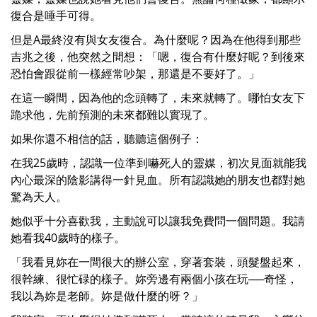
復合是唾手可得。
但是A最終沒有與女友復合。為什麼呢？因為在他得到那些
吉兆之後，他突然之間想：「嗯，復合有什麼好呢？到後來
恐怕會跟從前一樣經常吵架，那還是不要好了。」
在這一瞬間，因為他的念頭轉了，未來就轉了。哪怕女友下
跪求他，先前預測的未來都難以實現了。
如果你還不相信的話，聽聽這個例子：
在我25歲時，認識一位準到嚇死人的靈媒，初次見面就能我
內心最深的陰影講得一針見血。所有認識她的朋友也都對她
驚為天人。
她似乎十分喜歡我，主動說可以讓我免費問一個問題。我請
她看我40歲時的樣子。
「我看見妳在一間很大的辦公室，穿著套裝，頭髮盤起來，
很幹練、很忙碌的樣子。妳旁邊有兩個小孩在玩──奇怪，
我以為妳是老師。妳是做什麼的呀？」