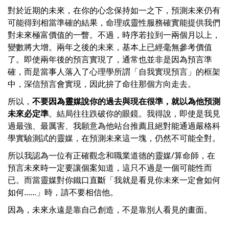
對於近期的未來，在你的心念保持如一之下，預測未來仍有
可能得到相當準確的結果，命理或靈性服務確實能提供我們
對未來極富價值的一瞥。不過，時序若拉到一兩個月以上，
變數將大增。兩年之後的未來，基本上已經毫無參考價值
了。即使兩年後的預言實現了，通常也並非是因為預言準
確，而是當事人落入了心理學所謂「自我實現預言」的框架
中，深信預言會實現，因此拚了命往那個方向走去。
所以，
不要因為靈媒說你的過去與現在很準，就以為他預測
未來必定準
。結局往往跌破你的眼鏡。我得說，即使是我見
過最強、最厲害、我願意為他站台推薦且絕對能通過嚴格科
學實驗測試的靈媒，在預測未來這一塊，仍然不可能全對。
所以我認為一位有正確觀念和職業道德的靈媒/算命師，在
預言未來時一定要讓個案知道，這只不過是一個可能性而
已。而當靈媒對你鐵口直斷「我就是看見你未來一定會如何
如何......」時，請不要相信他。
因為，未來永遠是靠自己創造，不是靠別人看見的畫面。