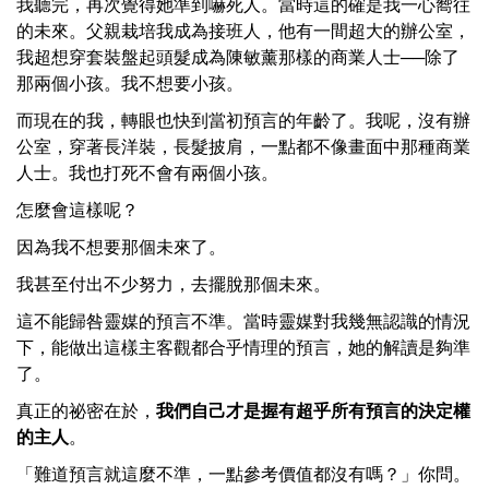
我聽完，再次覺得她準到嚇死人。當時這的確是我一心嚮往
的未來。父親栽培我成為接班人，他有一間超大的辦公室，
我超想穿套裝盤起頭髮成為陳敏薰那樣的商業人士──除了
那兩個小孩。我不想要小孩。
而現在的我，轉眼也快到當初預言的年齡了。我呢，沒有辦
公室，穿著長洋裝，長髮披肩，一點都不像畫面中那種商業
人士。我也打死不會有兩個小孩。
怎麼會這樣呢？
因為我不想要那個未來了。
我甚至付出不少努力，去擺脫那個未來。
這不能歸咎靈媒的預言不準。當時靈媒對我幾無認識的情況
下，能做出這樣主客觀都合乎情理的預言，她的解讀是夠準
了。
真正的祕密在於，
我們自己才是握有超乎所有預言的決定權
的主人
。
「難道預言就這麼不準，一點參考價值都沒有嗎？」你問。