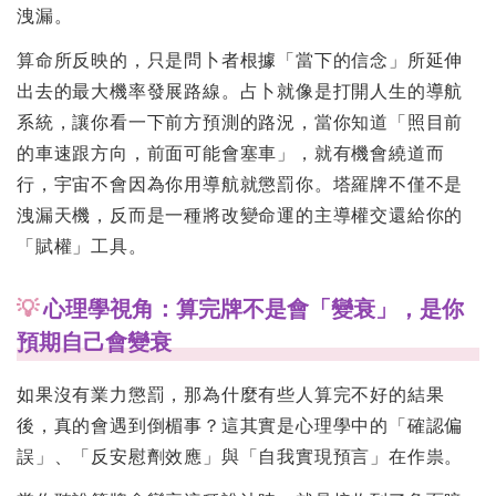
洩漏。
算命所反映的，只是問卜者根據「當下的信念」所延伸
出去的最大機率發展路線。占卜就像是打開人生的導航
系統，讓你看一下前方預測的路況，當你知道「照目前
的車速跟方向，前面可能會塞車」，就有機會繞道而
行，宇宙不會因為你用導航就懲罰你。塔羅牌不僅不是
洩漏天機，反而是一種將改變命運的主導權交還給你的
「賦權」工具。
💡
心理學視角：算完牌不是會「變衰」，是你
預期自己會變衰
如果沒有業力懲罰，那為什麼有些人算完不好的結果
後，真的會遇到倒楣事？這其實是心理學中的「確認偏
誤」、「反安慰劑效應」與「自我實現預言」在作祟。