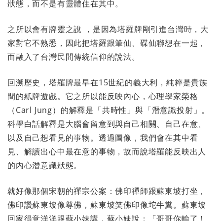
狀態，而不是有靈體住在其中。
之所以會有牌靈之說 ，是因為塔羅牌剛引進台灣時，大
家對它不熟悉，因此把塔羅跟筆仙、碟仙聯想在一起，
而融入了台灣民間傳統信仰的說法。
回溯歷史，塔羅牌最早在15世紀的義大利，純粹是貴族
間的紙牌遊戲。它之所以能反映內心，心理學家榮格
（Carl Jung）的解釋是「共時性」與「潛意識投射」。
科學白話解釋是大腦會留意到與自己相關、自己在意、
以及自己想看見的事物。透過圖像，我們會在其中看
見、解讀出心中最在意的事物，故而說塔羅能反映出人
的內心潛意識狀態。
就好像那個宋朝的禪宗公案：佛印禪師跟蘇東坡打坐，
佛印讚蘇東坡像尊佛，蘇東坡笑佛印像坨牛糞。蘇東坡
回家得意洋洋跟蘇小妹講，蘇小妹說：「哥哥你輸了！