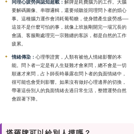
✦
同理心疲勞與認知超載：
解牌是耗費腦力的工作。大腦
要解碼圖像、串聯邏輯，還要傾聽並同理問卜者的煩心
事。這種腦力運作會消耗葡萄糖，使身體產生疲勞感──
這並不是什麼可怕的事，就像上班族剛開完一場冗長的
會議、客服剛處理完一宗難纏的客訴，都是自然的工作
疲累。
✦
情緒傳染：
心理學證實，人類有被他人情緒影響的本
能。問卜者一定是有人生疑難才會來問，總不會是一切
順遂才來問，占卜師長時暴露在問卜者的負面情緒中，
很可能也會受到影響。如果沒有做好心理邊界的切換，
帶著這份別人的負面情緒去過日常生活，整體運勢自然
會跟著下降。
塔羅牌可以給別人摸嗎？