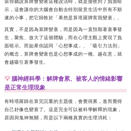
當你聽說算牌會變衰這種說法時，就是接收到了負面暗
示，這會讓你的大腦會自動去特別留意生活中所有不順
遂的小事，把它歸咎於「果然是算塔羅牌害我變衰」。
其實，不是因為算牌變衰，而是因為一直預期著衰事發
生，聚焦、放大了這個體驗，而在心理主觀上實現了負
面暗示。而如果你認同「心想事成」、「吸引力法則」
的概念，算牌會變衰也是心想事成的一種。越在意，就
會越吸引衰事發生。
💡
腦神經科學：解牌會累、被客人的情緒影響
是正常生理現象
有時塔羅師在算完沉重的主題後，會覺得累，進而覺得
自己好像也變衰了。這是完全可以被科學解釋的現象，
原因與鬼神無關，而是以下兩種真實的生理消耗：