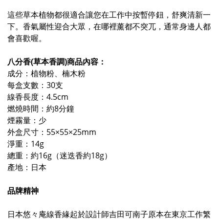
這些草本植物都很適合讓您在工作中按暫停鈕，舒爽清新一
下。香氣屬性迎合大眾
，
在哪裡薰都不突兀，通常身邊人都
會喜歡喔。
八分香(草本
香調)
商品內容：
成分：植物粉、楠木粉
每盒支數：30支
線香長度：4.5cm
燃燒時間：約8分鐘
煙霧量：少
外盒尺寸：55×55×25mm
淨重：
14g
總重：約16g（迷迭香約18g）
產地：日本
品牌精神
日本悠々庵線香緣起於設計師吉田可南子原本在東京工作繁