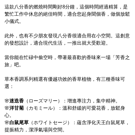
這款八分香的燃燒時間剛好8分鐘，這個時間經過精算，是
繁忙工作中休息的絕佳時間，適合您起身聞個香，做個放鬆
小儀式。
此外，也有不少朋友發現八分香很適合用在小空間。這創意
的發想設計，適合現代生活，一推出就大受歡迎。
當你能在忙碌中偷空時，帶著最喜歡的香味來一場「芳香之
旅」吧。
草本香調系列精選有優越功效的香草植物，
有三種香味可
選：
🌸
迷迭香
（ローズマリー）：增進專注力，集中精神。
🌸
洋甘菊
（カモミール）：溫和舒緩的可愛花香，放鬆身
心。
🌸
白鼠尾草
（ホワイトセージ）：蘊含淨化天王白鼠尾草，
提振精力，潔淨氣場與空間。