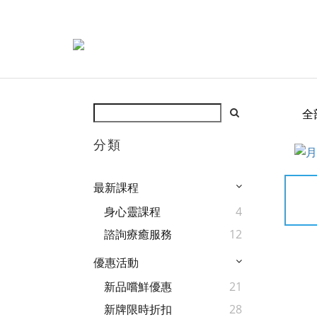
全
分類
最新課程
身心靈課程
4
諮詢療癒服務
12
優惠活動
新品嚐鮮優惠
21
新牌限時折扣
28