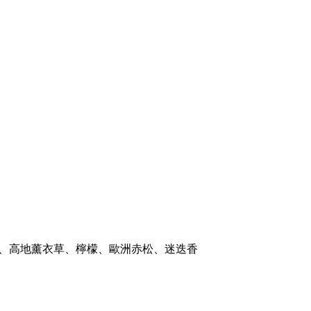
、高地薰衣草、檸檬、歐洲赤松、迷迭香