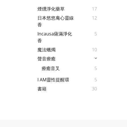
煙燻淨化藥草
17
日本悠悠庵心靈線
12
香
Incausa薩滿淨化
5
香
魔法蠟燭
10
聲音療癒
療癒音叉
5
I AM靈性提醒環
5
書籍
30