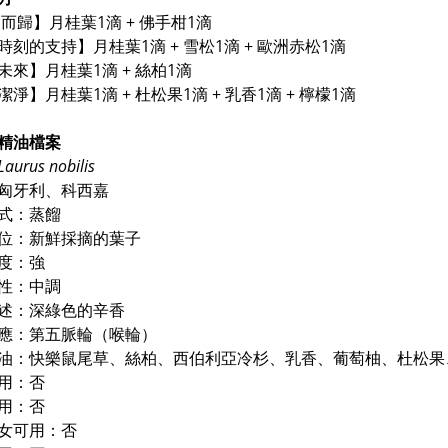
而歸】月桂葉1滴 + 佛手柑1滴
時刻的支持】月桂葉1滴 + 雪松1滴 + 歐洲赤松1滴
未來】月桂葉1滴 + 絲柏1滴
淨】月桂葉1滴 + 杜松果1滴 + 乳香1滴 + 檸檬1滴
精油檔案
Laurus nobilis
匈牙利、科西嘉
式：蒸餾
位：新鮮採摘的葉子
度：強
性：中調
述：深綠色的辛香
應：第五脈輪（喉輪）
油：快樂鼠尾草、絲柏、西伯利亞冷杉、乳香、葡萄柚、杜松果
用：否
用：否
女可用：否