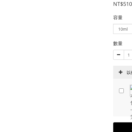
NT$510
容量
數量
以