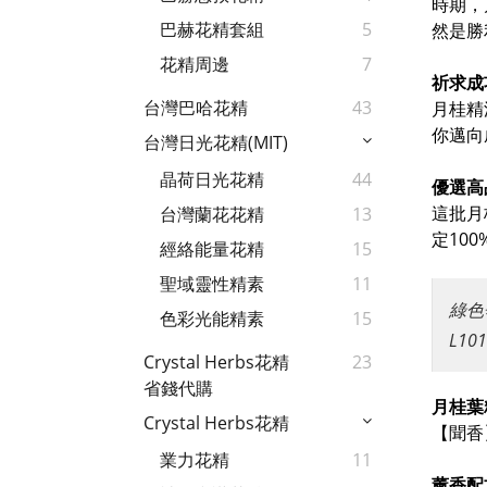
時期，
巴赫花精套組
5
然是勝
花精周邊
7
祈求成
台灣巴哈花精
43
月桂精
你邁向
台灣日光花精(MIT)
晶荷日光花精
44
優選高
這批月
台灣蘭花花精
13
定10
經絡能量花精
15
聖域靈性精素
11
綠色
色彩光能精素
15
L10
Crystal Herbs花精
23
省錢代購
月桂葉
Crystal Herbs花精
【聞香
業力花精
11
薰香配