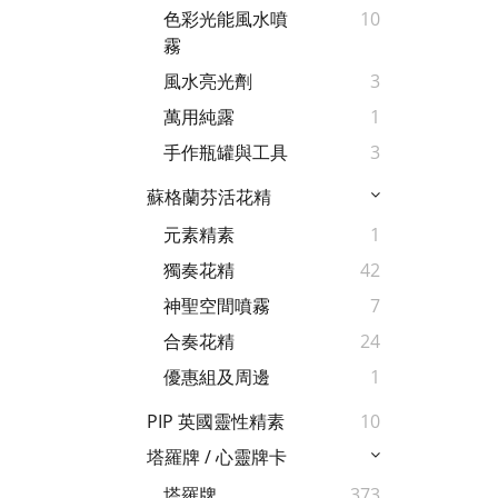
色彩光能風水噴
10
霧
風水亮光劑
3
萬用純露
1
手作瓶罐與工具
3
蘇格蘭芬活花精
元素精素
1
獨奏花精
42
神聖空間噴霧
7
合奏花精
24
優惠組及周邊
1
PIP 英國靈性精素
10
塔羅牌 / 心靈牌卡
塔羅牌
373