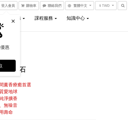
登入會員
購物車
聯絡我們
繁體中文
$ TWD
線上型錄
課程服務
知識中心
取優惠
取
火山擴香石
間薰香療癒首選
質愛地球
純淨擴香
、無噪音
用壽命