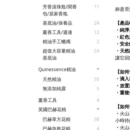
芳香滾珠瓶/聞香
11
妳是否
包/居家香氛
【產品
基底油/保養品
24
・純淨
薰香工具/週邊
12
・
紅色
精油手工蠟燭
2
・
安全
・天然
超值大容量精油
24
讓它回
基底油
Quinessence精油
【如何
・
滴入
天然精油
35
・
放置
無添加純露
5
・
重複
薰香工具
4
【如何
英國巴赫花精
・
火山
巴赫單方花精
38
小時待
・
火山
巴赫急救花精
4