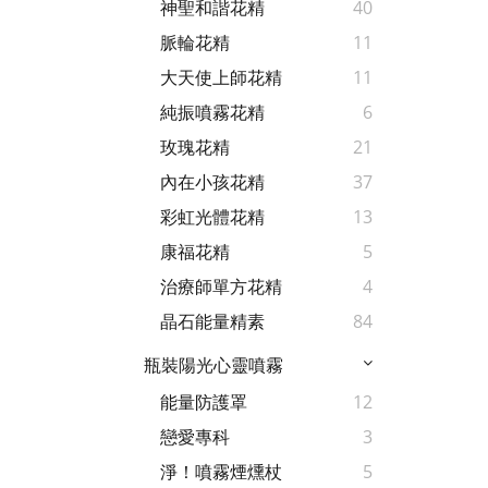
神聖和諧花精
40
脈輪花精
11
大天使上師花精
11
純振噴霧花精
6
玫瑰花精
21
內在小孩花精
37
彩虹光體花精
13
康福花精
5
治療師單方花精
4
晶石能量精素
84
瓶裝陽光心靈噴霧
能量防護罩
12
戀愛專科
3
淨！噴霧煙燻杖
5