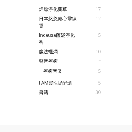
煙燻淨化藥草
17
日本悠悠庵心靈線
12
香
Incausa薩滿淨化
5
香
魔法蠟燭
10
聲音療癒
療癒音叉
5
I AM靈性提醒環
5
書籍
30