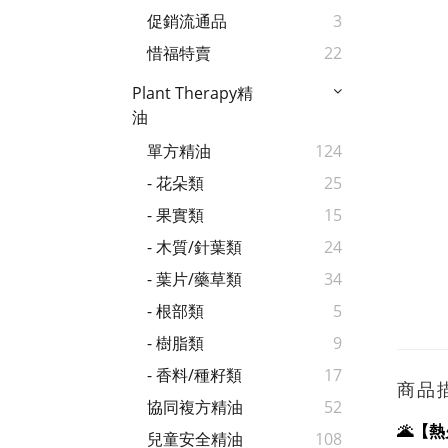
促銷流通品
3
惜福特賣
22
Plant Therapy精
油
單方精油
124
- 花朵類
25
- 果實類
15
- 木質/針葉類
24
- 葉片/藥草類
34
- 根部類
5
- 樹脂類
9
- 香料/種籽類
17
商品
協同複方精油
52
🌋【
兒童安全精油
108