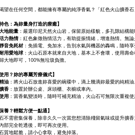
渴望在任何空間，都能擁有專屬的純淨香氣？
「紅色火山擴香石
特色：為妳量身打造的療癒】
大地能量
：嚴選印尼天然火山岩，保留原始樣貌，多孔隙結構能
活力熱情
：紅色象徵熱情活力，有助提振情緒，增進熱情。無論
靜音免耗材
：免插電、免加水，告別水氣與機器的轟鳴，隨時享
耐用
愛地球
：火山石原本就來自大地，基本上不會壞，使用壽命
歸大地即可，100%無垃圾負擔。
使用？妳的專屬芳療儀式】
精油
：將火山石放進妳喜愛的碗碟中，滴上幾滴妳最愛的純精油
擴香
：放置於辦公桌、床頭櫃、衣櫥或車內。
使用
：當香氣變淡時，隨時可補充精油，火山石可無限次重複使
保養？輕鬆方便一點通】
石不需密集保養，除非久久一次當您想清除殘留氣味或提升擴香力時
內部完全乾透後，即可再次使用。
石質地鬆脆，請小心拿取，避免掉落。