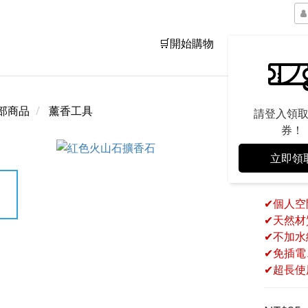
🛒開始購物
品牌精神
部商品
薰香工具
請登入領
券！
立即領
紅色
✔個人空
✔天然材
✔不加水
✔免插電
✔超長使