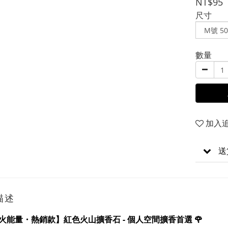
NT$95
尺寸
數量
加入
送
描述
熱火能量・熱銷款】紅色火山
擴香
石 - 個人空間擴香首選 🌹