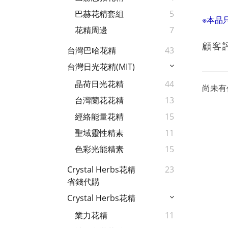
巴赫花精套組
5
※本品
花精周邊
7
顧客
台灣巴哈花精
43
台灣日光花精(MIT)
晶荷日光花精
44
尚未有
台灣蘭花花精
13
經絡能量花精
15
聖域靈性精素
11
色彩光能精素
15
Crystal Herbs花精
23
省錢代購
Crystal Herbs花精
業力花精
11