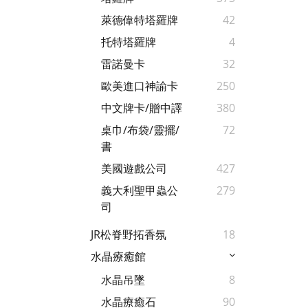
萊德偉特塔羅牌
42
托特塔羅牌
4
雷諾曼卡
32
歐美進口神諭卡
250
中文牌卡/贈中譯
380
桌巾/布袋/靈擺/
72
書
美國遊戲公司
427
義大利聖甲蟲公
279
司
JR松脊野拓香氛
18
水晶療癒館
水晶吊墜
8
水晶療癒石
90