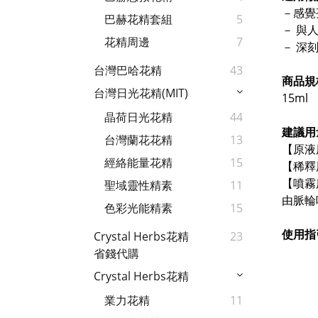
－感覺
巴赫花精套組
5
－ 與
花精周邊
7
－ 深
台灣巴哈花精
43
商品規
台灣日光花精(MIT)
15ml
晶荷日光花精
44
建議用
台灣蘭花花精
13
【原液
經絡能量花精
15
【稀釋
【噴霧
聖域靈性精素
11
由脈輪
色彩光能精素
15
使用指
Crystal Herbs花精
23
省錢代購
Crystal Herbs花精
業力花精
11