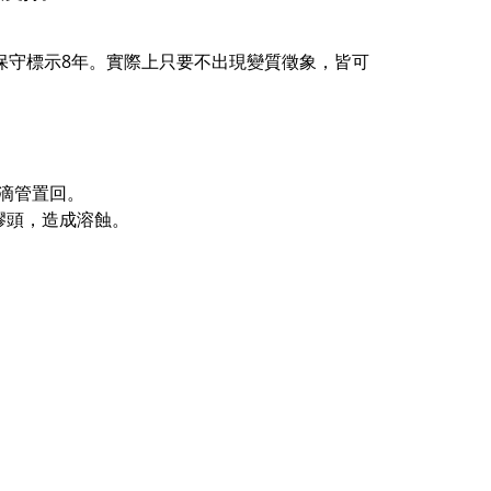
保守標示8年。實際上只要不出現變質徵象，皆可
滴管置回。
膠頭，造成溶蝕。