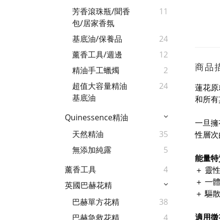
芳香滾珠瓶/聞香
11
包/居家香氛
基底油/保養品
24
薰香工具/週邊
12
商品
精油手工蠟燭
2
超值大容量精油
24
蓮花原
基底油
和所有
Quinessence精油
一旦擁
天然精油
35
性層次
無添加純露
5
能量特
薰香工具
4
＋ 靈
＋ 一
英國巴赫花精
＋ 驅
巴赫單方花精
38
適用徵
巴赫急救花精
4