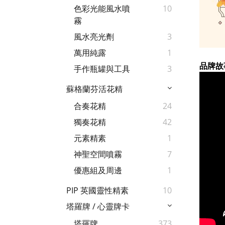
色彩光能風水噴
10
霧
風水亮光劑
3
萬用純露
1
品牌故
手作瓶罐與工具
3
蘇格蘭芬活花精
合奏花精
24
獨奏花精
42
元素精素
1
神聖空間噴霧
7
優惠組及周邊
1
PIP 英國靈性精素
10
塔羅牌 / 心靈牌卡
塔羅牌
373