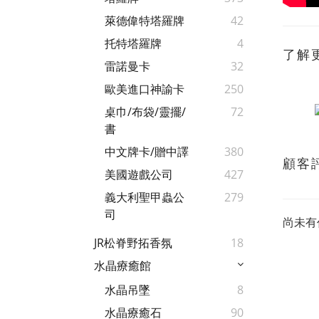
萊德偉特塔羅牌
42
托特塔羅牌
4
了解
雷諾曼卡
32
歐美進口神諭卡
250
桌巾/布袋/靈擺/
72
書
中文牌卡/贈中譯
380
顧客
美國遊戲公司
427
義大利聖甲蟲公
279
司
尚未有
JR松脊野拓香氛
18
水晶療癒館
水晶吊墜
8
水晶療癒石
90