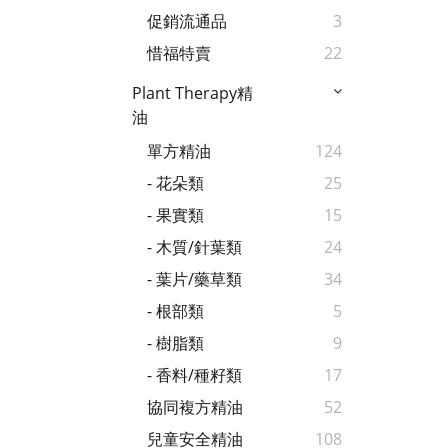
促銷流通品
3
惜福特賣
22
Plant Therapy精
油
單方精油
124
- 花朵類
25
- 果實類
15
- 木質/針葉類
24
- 葉片/藥草類
34
- 根部類
5
- 樹脂類
9
- 香料/種籽類
17
協同複方精油
52
兒童安全精油
108