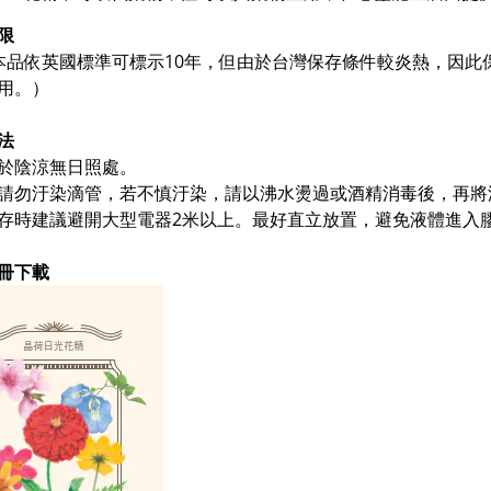
限
本品依英國標準可標示10年，但由於台灣保存條件較炎熱，因此
用。）
法
於陰涼無日照處。
請勿汙染滴管，若不慎汙染，請以沸水燙過或酒精消毒後，再將
存時建議避開大型電器2米以上。最好直立放置，
避免液體進入
冊下載