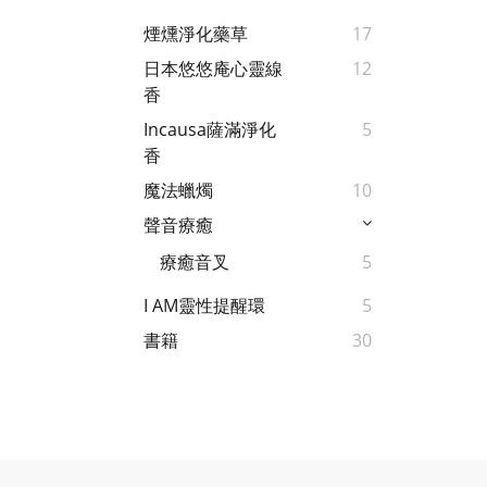
煙燻淨化藥草
17
日本悠悠庵心靈線
12
香
Incausa薩滿淨化
5
香
魔法蠟燭
10
聲音療癒
療癒音叉
5
I AM靈性提醒環
5
書籍
30