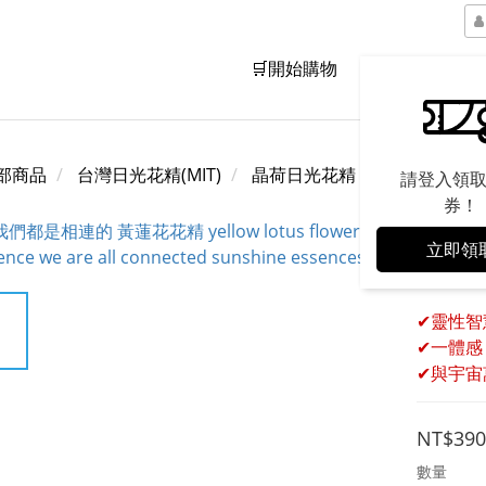
🛒開始購物
品牌精神
部商品
台灣日光花精(MIT)
晶荷日光花精
請登入領
券！
立即領
我們都
✔靈性智
✔一體感
✔與宇宙
NT$390
數量