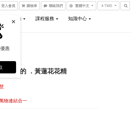
登入會員
購物車
聯絡我們
繁體中文
$ TWD
線上型錄
課程服務
知識中心
取優惠
取
是相連的 ．黃蓮花花精
慧
萬物連結合一