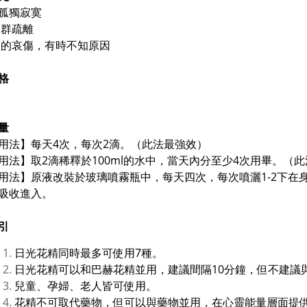
孤獨寂寞
人群疏離
刻的哀傷，有時不知原因
格
量
用法】每天4次，每次2滴。（此法最強效）
用法】取2滴稀釋於100ml的水中，當天內分至少4次用畢。（
用法】原液改裝於玻璃噴霧瓶中，每天四次，每次噴灑1-2下在
吸收進入。
引
日光花精同時最多可使用7種。
日光花精可以和巴赫花精並用，建議間隔10分鐘，但不建議
兒童、孕婦、老人皆可使用。
花精不可取代藥物，但可以與藥物並用，在心靈能量層面提