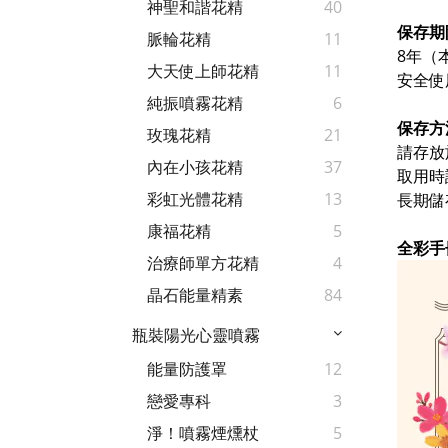
神聖和諧花精
40
保存期
脈輪花精
11
8年（
大天使上師花精
11
安全使
純振噴霧花精
6
保存方
玫瑰花精
21
請存放
內在小孩花精
37
取用時
彩虹光體花精
13
長期儲
康福花精
5
全彩手
治療師單方花精
4
晶石能量精素
84
瓶裝陽光心靈噴霧
能量防護罩
12
戀愛專科
3
淨！噴霧煙燻杖
5