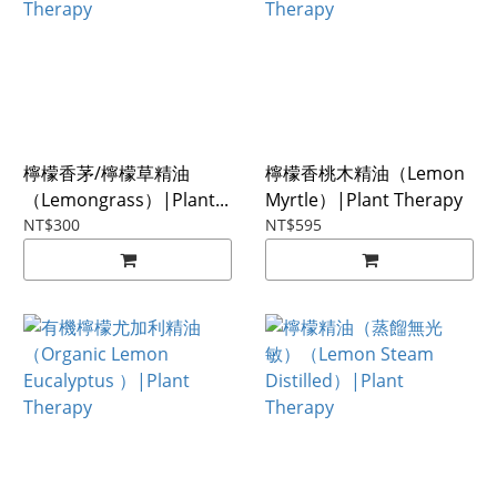
檸檬香茅/檸檬草精油
檸檬香桃木精油（Lemon
（Lemongrass）|Plant...
Myrtle）|Plant Therapy
NT$300
NT$595