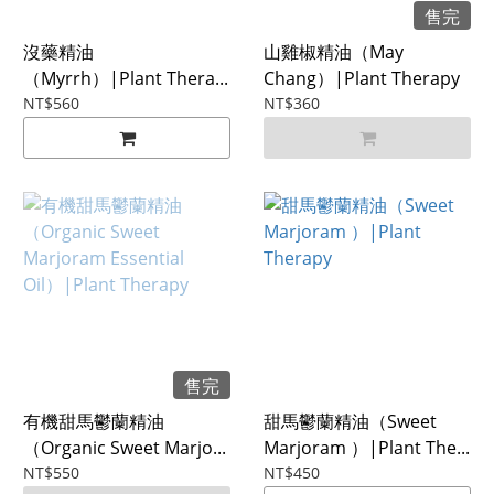
售完
沒藥精油
山雞椒精油（May
（Myrrh）|Plant Thera...
Chang）|Plant Therapy
NT$560
NT$360
售完
有機甜馬鬱蘭精油
甜馬鬱蘭精油（Sweet
（Organic Sweet Marjo...
Marjoram ）|Plant The...
NT$550
NT$450