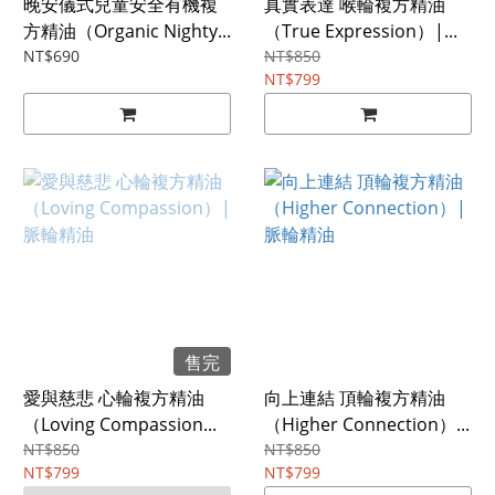
晚安儀式兒童安全有機複
真實表達 喉輪複方精油
方精油（Organic Nighty...
（True Expression）|...
NT$690
NT$850
NT$799
售完
愛與慈悲 心輪複方精油
向上連結 頂輪複方精油
（Loving Compassion...
（Higher Connection）...
NT$850
NT$850
NT$799
NT$799