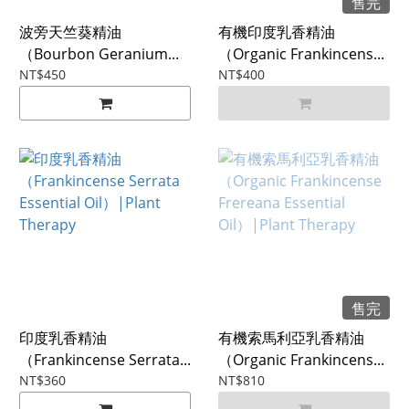
售完
波旁天竺葵精油
有機印度乳香精油
（Bourbon Geranium...
（Organic Frankincens...
NT$450
NT$400
售完
印度乳香精油
有機索馬利亞乳香精油
（Frankincense Serrata...
（Organic Frankincens...
NT$360
NT$810