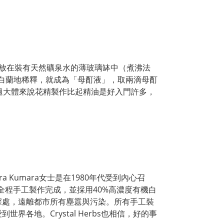
朵放在裝有天然礦泉水的薄玻璃缽中（煮沸法
的白蘭地稀釋，就成為「母酊液」，取兩滴母酊
過大體來說花精製作比起精油是好入門許多，
a Kumara女士是在1980年代受到內心召
，全程手工製作完成，並採用40%高濃度有機白
深處，遠離都市所有塵囂與污染。所有手工裝
地。Crystal Herbs也相信，好的事