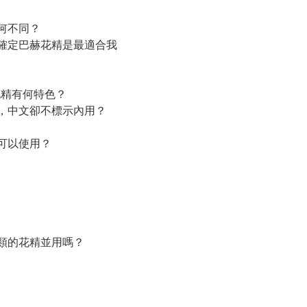
何不同？
確定巴赫花精是最適合我
赫花精有何特色？
，中文卻不標示內用？
可以使用？
類的花精並用嗎？