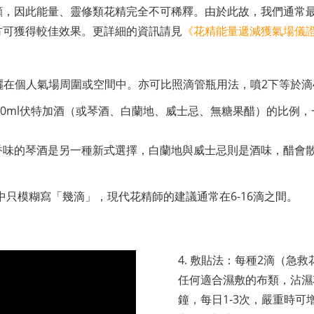
顯，因此能量、靈修類花精完全不可稀釋。由於此故，我們通常
方可獲得較佳效果。更詳細的資訊請見
《花精能量遞減獲氣場儀
噴灑在個人氣場周圍或空間中。亦可比照滴管瓶用法，噴2下等於滴
對30ml伏特加酒（或琴酒、白蘭地、威士忌、無糖果醋）的比例
香味的琴酒是另一種新式選擇，白蘭地與威士忌則是酒味，醋會
中只模糊寫「幾滴」，現代花精師的建議通常在6-16滴之間。
4. 敷貼法：每種2滴（急救
任何適合濕敷的布類，沾濕
鐘，每日1-3次，嚴重時