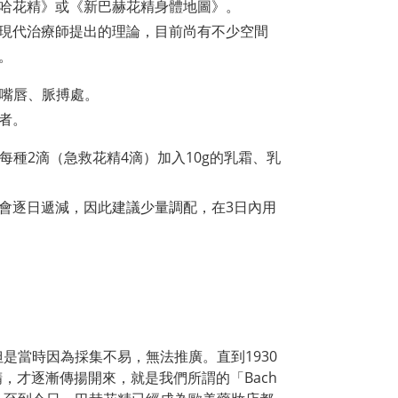
哈花精》或《新巴赫花精身體地圖》。
現代治療師提出的理論，目前尚有不少空間
。
在嘴唇、脈搏處。
者。
：每種2滴（急救花精4滴）加入10g的乳霜、乳
會逐日遞減，因此建議少量調配，在3日內用
是當時因為採集不易，無法推廣。直到1930
花精，才逐漸傳揚開來，就是我們所謂的「Bach