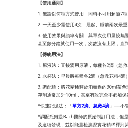
【使用通則】
1. 無論以何種方式使用，同時不可用超過
2. 一天至少需使用4次，晨起、睡前兩次最
3. 使用效果與頻率有關，與單次使用量較
甚至數分鐘就使用一次，次數沒有上限，直
【傳統用法】
1. 原液法：直接滴用原液，每種各2滴（急
2. 水杯法：早晨將每種各2滴（急救花精4滴
3. 調配瓶：將花精稀釋於消毒過的30ml
存劑通常加5~10ml，甚至有說完全不必加
*快速記憶法：「
單方2滴、
急救4
滴
」──不
*調配瓶雖是Bach醫師的原始制訂用法，但
及這項發現，並以能量檢測證實花精稀釋到