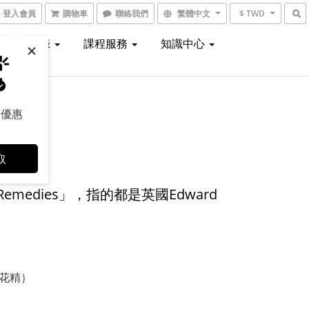
登入會員
購物車
聯絡我們
繁體中文
$ TWD
線上型錄
課程服務
知識中心
取優惠
取
medies」，指的都是英國Edward