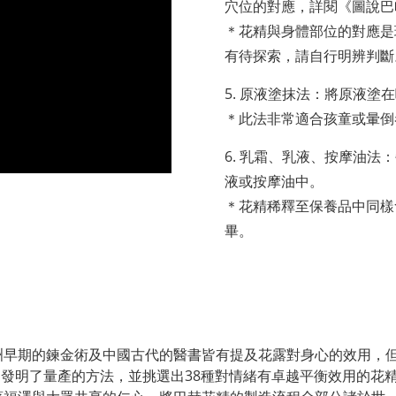
穴位的對應，詳閱《圖說巴
＊花精與身體部位的對應是
有待探索，請自行明辨判斷
5. 原液塗抹法：將原液塗
＊此法非常適合孩童或暈倒
6. 乳霜、乳液、按摩油法
液或按摩油中。
＊花精稀釋至保養品中同樣
畢。
早期的鍊金術及中國古代的醫書皆有提及花露對身心的效用，但
Bach）發明了量產的方法，並挑選出38種對情緒有卓越平衡效用的