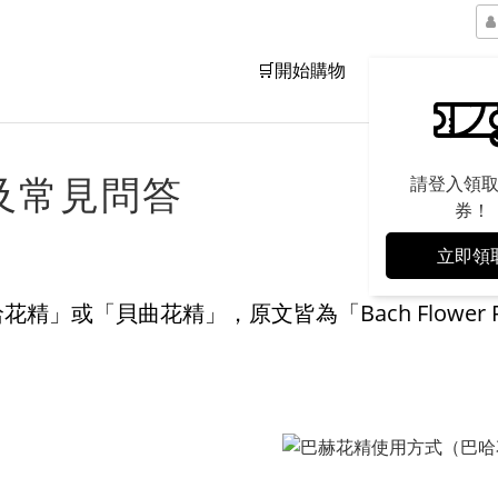
🛒開始購物
品牌精神
及常見問答
請登入領
券！
立即領
或「貝曲花精」，原文皆為「Bach Flower Re
。