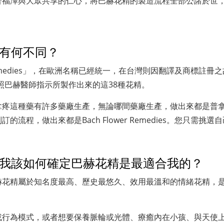
辭世前，本著福澤與大眾共享的仁心，將巴赫花精的製造流程全部公諸
精有何不同？
r Remedies」，在歐洲名稱已經統一，在台灣則因翻譯及商標
照巴赫醫師指示所製作出來的這38種花精。
疼這種藥有許多藥廠生產，無論哪間藥廠生產，做出來都是普拿
流程，做出來都是Bach Flower Remedies。您只需挑
，我該如何確定巴赫花精是最適合我的？
赫花精屬於知名度最高、歷史最悠久、效用最溫和的情緒花精，
或行為模式，或者想要保養脈輪或光體、療癒內在小孩、與天使