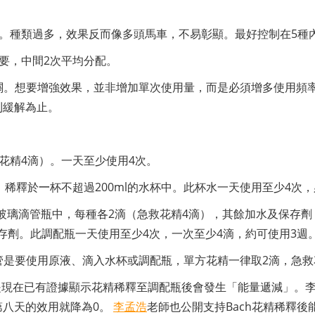
7種。種類過多，效果反而像多頭馬車，不易彰顯。最好控制在5種
重要，中間2次平均分配。
無關。想要增強效果，並非增加單次使用量，而是必須增多使用頻
到緩解為止。
救花精4滴）。一天至少使用4次。
）稀釋於
一
杯不超過200ml的水杯中。此杯水一天使用至少4次
茶色玻璃滴管瓶中，每種各2滴（急救花精4滴），其餘加水及保
保存劑。此調配瓶一天使用至少4次，一次至少4滴，約可使用3週
管是要使用原液、滴入水杯或調配瓶，單方花精一律取2滴，急救
是現在已有證據顯示花精稀釋至調配瓶後會發生「能量遞減」。李泓
第八天的效用就降為0。
李孟浩
老師也公開支持Bach花精稀釋