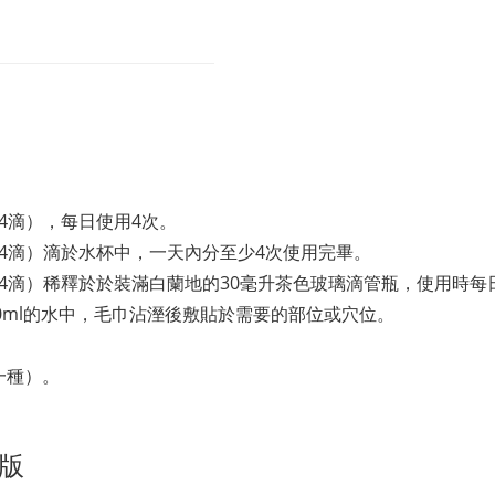
4滴），每日使用4次。
4滴）滴於水杯中，一天內分至少4次使用完畢。
4滴）稀釋於於裝滿白蘭地的30毫升茶色玻璃滴管瓶，使用時每
00ml的水中，毛巾沾溼後敷貼於需要的部位或穴位。
一種）。
整版