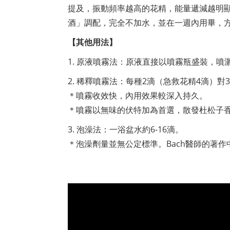
提及，振動頻率越高的花精，能量遞減越明
酒」調配，完全不加水，並在一週內用畢，
【其他用法】
1. 原液噴霧法：原液直接以噴霧瓶盛裝，
2. 稀釋噴霧法：每種2滴（急救花精4滴）
＊噴霧收效快，內用效果較深入持久。
＊噴霧以無味的伏特加為首選，散發杜松子
3. 泡澡法：一浴盆水約6-16滴。
＊泡澡劑量並無公定標準。Bach醫師的著作