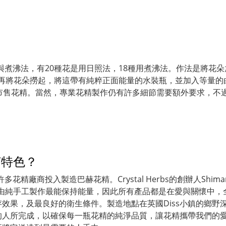
法與煮沸法，有20種花是用日照法，18種用煮沸法。作法是將花
，再將花朵撈起，將這帶有純粹正面能量的水裝瓶，並加入等量
市售花精。當然，專業花精製作仍有許多細節需要額外要求，不
有何特色？
精廠商投入製造巴赫花精。Crystal Herbs的創辦人Shimar
相信花精由純手工製作最能保持能量，因此所有產品都是在愛與關懷中
效果，及最良好的衛生條件。製造地點在英國Diss小鎮的鄉野
所完成，以確保每一瓶花精的純淨品質，讓花精攜帶我們的愛到世界各