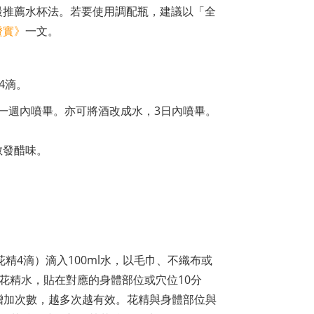
最推薦水杯法。若要使用調配瓶，建議以「全
證實》
一文。
4滴。
，一週內噴畢。亦可將酒改成水，3日內噴畢。
散發醋味。
花精4滴）滴入100ml水，以毛巾、不織布或
花精水，貼在對應的身體部位或穴位10分
可增加次數，越多次越有效。花精與身體部位與