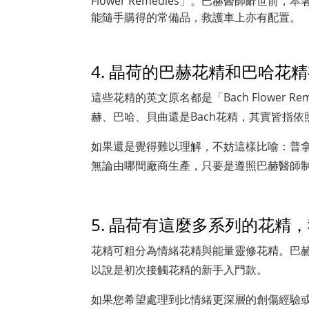
Flower Remedies」。巴赫醫師
能隨手購得的常備品，救護車上亦有配置。
4. 晶荷的巴赫花精和巴哈花
這些花精的英文原名都是「Bach Flowe
赫、巴哈、貝曲還是Bach花精，其實皆指依
如果還是覺得難以理解，不妨這樣比喻：普拿
無論由哪間廠商生產，只要是遵照巴赫醫師制訂的
5. 晶荷有這麼多系列的花精
花精可粗分為情緒花精與能量靈修花精。巴
以說是初次接觸花精的新手入門款。
如果您希望處理到比情緒更深層的創傷經驗