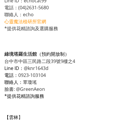
Line ID：echocat99
電話：(04)2631-5680
聯絡人：echo
心靈魔法植研所官網
*提供花精諮詢及選購服務
綠境塔羅生活館
（預約開放制）
台中市中區三民路二段39號9樓之4
Line ID：
@knr1643d
電話：
0923-103104
聯絡人：
覃瓊瑤
臉書:
@
GreenAeon
*提供花精諮詢服務
【雲林
】