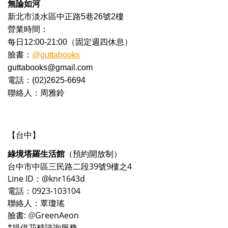
無論如河
新北市淡水區中正路5巷26號2樓
營業時間：
每日12:00-21:00（固定週四休息）
臉書：
@guttabooks
guttabooks@gmail.com
電話：(02)2625-6694
聯絡人：周雅鈴
【台中
】
綠境塔羅生活館
（預約開放制）
台中市中區三民路二段39號9樓之4
Line ID：
@knr1643d
電話：
0923-103104
聯絡人：
覃瓊瑤
臉書:
@
GreenAeon
*提供花精諮詢服務