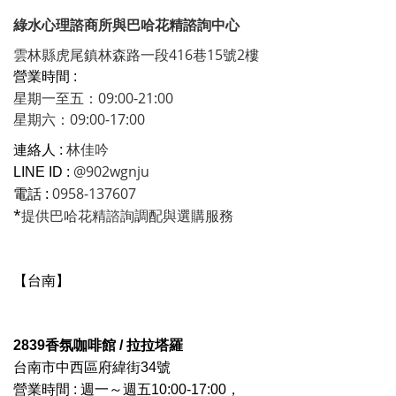
綠水心理諮商所與巴哈花精諮詢中心
雲林縣虎尾鎮林森路一段416巷15號2樓
營業時間 :
星期一至五：09:00-21:00
星期六：09:00-17:00
林佳吟
連絡人 :
@902wgnju
LINE ID :
0958-137607
電話 :
*
提供巴哈花精諮詢調配與選購服務
【台南】
2839香氛咖啡館
/ 拉拉塔羅
台南市中西區府緯街34號
營業時間 : 週一～週五10:00-17:00，