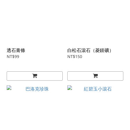
透石膏條
白松石滾石（菱鎂礦）
NT$99
NT$150