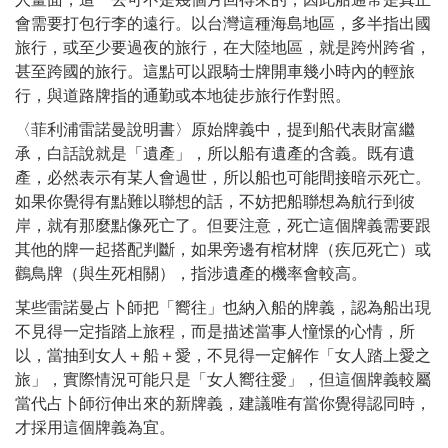
會需要打包行李的遠行。以台灣這種海島地區，多半指出國
旅行，或至少要過夜的旅行，在大陸地區，就是跨州跨省，
甚至跨國的旅行。這點可以跟騎士牌開車幾小時內的輕旅
行，與道路牌指的通勤或本地徒步旅行作對照。
〈菲利浦雷諾曼說明書〉原始牌義中，提到船代表財富繼
承，白話說就是「遺產」，所以船有遺產的含義。既有遺
產，必然表示有某人會過世，所以船也可能間接暗示死亡。
如果你覺得有點難以聯想的話，不妨把船聯想為航行到彼
岸，就有那麼點像死亡了。但要注意，死亡這個牌義需要跟
其他的牌一起搭配判斷，如果旁邊有棺材牌（疾厄死亡）或
鸛鳥牌（與生死相關），指涉遺產的機率會較高。
某些雷諾曼占卜師把「嚮往」也納入船的牌義，認為船出現
不見得一定指踏上旅程，而是描述當事人憧憬的心情，所
以，當抽到女人＋船＋愛，不見得一定解作「女人踏上愛之
旅」，實際情況可能只是「女人嚮往愛」，但這個牌義較屬
當代占卜師衍伸出來的新牌義，建議唯有當你覺得認同時，
才採用這個牌義為宜。