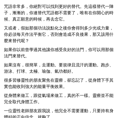
咒語非常多，你絕對可以找到更好的替代。先這樣替代一陣
子，漸漸的，你連替代咒語都不需要了，唯有在你開心的時
候、真正願意的時候，再去念它。
又或者，假如那個功法說點化之後你會得到多少光或力量，
你必須每天作法平衡它，否則會造成不良後果，那又該用什
麼來替代呢？
如果你以前曾學過其他讓你感受良好的法門，你可以用那個
法門來替代。
如果沒有，很簡單，去運動。要規律且流汗的運動。跑步、
游泳、打球、太極、瑜伽、氣功都好。
很多習修靈性的朋友聚焦在靈療，卻忘記了，從身體下手其
實也能收到強大的能量平衡效果。
從身體來做工，跟從氣場來做工，真的不一樣。靈療並不能
完全取代身體工作。
一位靈性老師朋友跟我說，他完全不需要運動，只要持有身
體好的正向信念，就夠了。