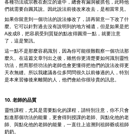
各種功法或宗教在創立的途中，總會有漏洞被抓包，此時他
們就需要自圓其說。因此說法前後改來改去，是相當常見。
如果你留意到一個功法的說法修改了，請再留意一下改了什
麼。它可以針對過去沒有說明到的地方補遺，但是如果是把
A改成B，把容易受到質疑的點改得圓滑一點，就要注意
了，這是警訊。
這一點不是那麼容易識別，因為你可能很難觀察一個功法那
麼久。在這篇文章刊出之後，雖然你更清楚要如何識別靈性
功法，然而那些功法的老師也會更懂得把他們的說法改得更
天衣無縫。所以我建議各位多問問很久以前修過的人，特別
是本來習修後來離開的人，他們會給你很珍貴的訊息。
10. 老師的品質
靈性課程，尤其是需要點化的課程，請特別注意，你不只會
點進那個功法的能量，更會得到授課的老師、與點化他的老
師、與點化他的老師的能量，一直往上追溯到祖師爺或祖師
奶奶。