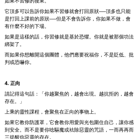
如果不習修的後果。
它頂多可以告訴你如果不習修就會打回原狀──頂多也只能
是打回上課前的原狀──但是不會告訴你，你如果不做，會
有什麼不好的下場。
如果是這樣的話，你習修就是基於恐懼。你就是被那個功法
綁架了。
而如果你想離開這個團體，他們應要祝福你，不是貶低、批
判或恐嚇你。
4. 正向
請記得這句話：「你越聚焦的，越會出現。越抗拒的，越會
存在。」
上乘的靈性課程，會聚焦在正向的事物上。
如果它教你防護罩，它會教你用愛與光包圍住自己，讓你感
到安全。而不是要你唸驅魔或袪除惡靈的咒語，一而再再而
三提醒你惡靈的存在。