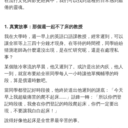
在流行文化與影史經典中，我們可以找到這種對日常感到厭
倦的靈魂。
1.
真實故事：那個週一起不了床的教授
我在大學時，週一早上的英語口語課教授，經常遲到，可以
讓全班等上三四十分鐘才現身。在等待的時間裡，同學紛紛
猜測老師為什麼還沒出現，是在忙研究呢，還是在處理私
事？
某個陰冷寒流的早晨，他又遲到了。或許是出於內疚，他人
一到，就宣布要給全班同學每人一小時讓他單獨輔導的時
段，算是償還時數吧。
當同學都登記好時段後，他終於道出他遲到的謎底：「今天
早上我超級痛苦的爬不起床……」話鋒一轉：「所以你們登
記時段後，我會在你們登記的時段爬起床，你們一定要出
現，不要讓我白白起床！」
說得好像他起床是全世界最辛苦的事。