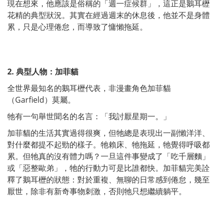
現在想來，他應該是俗稱的「週一症候群」，這正是鵝耳櫪
花精的典型狀況。其實在經過週末的休息後，他並不是身體
累，只是心理倦怠，而導致了慵懶拖延。
2. 典型人物：加菲貓
全世界最知名的鵝耳櫪代表，非漫畫角色加菲貓
（Garfield）莫屬。
牠有一句舉世聞名的名言：「我討厭星期一。」
加菲貓的生活其實過得很爽，但牠總是表現出一副懶洋洋、
對什麼都提不起勁的樣子。牠賴床、牠拖延，牠覺得呼吸都
累。但牠真的沒有體力嗎？一旦這件事變成了「吃千層麵」
或「惡整歐弟」，牠的行動力可是比誰都快。加菲貓完美詮
釋了鵝耳櫪的狀態：對於重複、無聊的日常感到倦怠，幾至
厭世，除非有新奇事物刺激，否則牠只想繼續躺平。