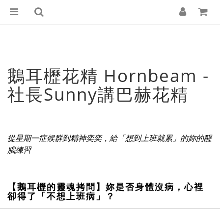
鵝耳櫪花精 Hornbeam -
社長Sunny講巴赫花精
從星期一症候群到精神奕奕，給「想到上班就累」的妳的醒
腦練習
【鵝耳櫪的靈魂拷問】妳是否身體沒病，心裡
卻得了「不想上班病」？