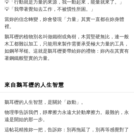
💡「行動就是力量的來源，我一動起來，能量就來了。」
💡「我帶著覺知去工作，不被慣性所困。」
當妳的信念轉變，妳會發現「力量」其實一直都在妳身體
裡。
鵝耳櫪的植物別名叫做鐵樹或角樹，木質堅硬無比，連一般
木工都難以加工，只能用來製作需要承受極大力量的工具，
如鋼琴琴槌。這就是鵝耳櫪要帶給妳的禮物：妳內在其實有
著鋼鐵般堅實的力量。
來自鵝耳櫪的人生智慧
鵝耳櫪的人生智慧，是關於「啟動」。
物理學告訴我們，靜摩擦力永遠大於動摩擦力。最難的，永
遠是開始的那一步。
這帖花精推妳一把，告訴妳：別再拖延了，別再等感覺對了