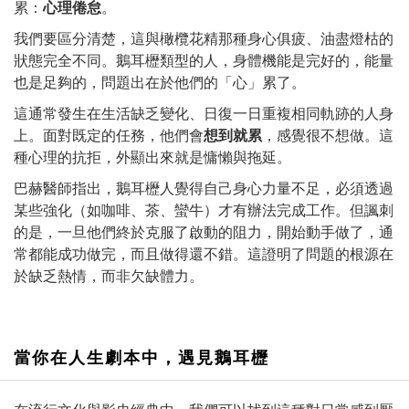
累：
心理倦怠
。
我們要區分清楚，這與橄欖花精那種身心俱疲、油盡燈枯的
狀態完全不同。鵝耳櫪類型的人，身體機能是完好的，能量
也是足夠的，問題出在於他們的「心」累了。
這通常發生在生活缺乏變化、日復一日重複相同軌跡的人身
上。面對既定的任務，他們會
想到就累
，感覺很不想做。這
種心理的抗拒，外顯出來就是慵懶與拖延。
巴赫醫師指出，鵝耳櫪人覺得自己身心力量不足，必須透過
某些強化（如咖啡、茶、蠻牛）才有辦法完成工作。但諷刺
的是，一旦他們終於克服了啟動的阻力，開始動手做了，通
常都能成功做完，而且做得還不錯。這證明了問題的根源在
於缺乏熱情，而非欠缺體力。
當你在人生劇本中，遇見鵝耳櫪