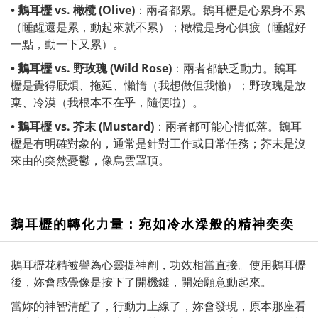
• 鵝耳櫪 vs.
橄欖 (Olive)
：兩者都累。鵝耳櫪是心累身不累
（睡醒還是累，動起來就不累）；橄欖是身心俱疲（睡醒好
一點，動一下又累）。
• 鵝耳櫪 vs.
野玫瑰 (Wild Rose)
：兩者都缺乏動力。鵝耳
櫪是覺得厭煩、拖延、懶惰（我想做但我懶）；野玫瑰是放
棄、冷漠（我根本不在乎，隨便啦）。
• 鵝耳櫪 vs.
芥末 (Mustard)
：兩者都可能心情低落。鵝耳
櫪是有明確對象的，通常是針對工作或日常任務；芥末是沒
來由的突然憂鬱，像烏雲罩頂。
鵝耳櫪的轉化力量：宛如冷水澡般的精神奕奕
鵝耳櫪花精被譽為心靈提神劑，功效相當直接。使用鵝耳櫪
後，妳會感覺像是按下了開機鍵，開始願意動起來。
當妳的神智清醒了，行動力上線了，妳會發現，原本那座看