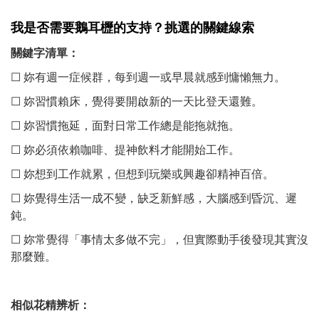
我是否需要鵝耳櫪的支持？挑選的關鍵線索
關鍵字清單：
☐ 妳有週一症候群，每到週一或早晨就感到慵懶無力。
☐ 妳習慣賴床，覺得要開啟新的一天比登天還難。
☐ 妳習慣拖延，面對日常工作總是能拖就拖。
☐ 妳必須依賴咖啡、提神飲料才能開始工作。
☐ 妳想到工作就累，但想到玩樂或興趣卻精神百倍。
☐ 妳覺得生活一成不變，缺乏新鮮感，大腦感到昏沉、遲
鈍。
☐ 妳常覺得「事情太多做不完」，但實際動手後發現其實沒
那麼難。
相似花精辨析：