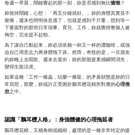
每週一早晨，鬧鐘響起的那一刻，妳是否感到無比
慵懶
？
妳按掉鬧鐘，心想：「再五分鐘就好。」妳的身體其實並不
痠痛，週末也明明休息過了，但就是感到千斤重，想到等一
下要面對的那些日常瑣事、育兒、工作，妳就覺得整個人被
掏空，完全提不起勁。
為了讓自己動起來，妳必須依賴一杯又一杯的濃咖啡，或強
迫自己用意志力將身體拖下床。然而，奇怪的是，一旦朋友
約妳晚上去唱歌、週末去逛街，妳的那股疲累感瞬間消失，
變得生龍活虎。
如果這種「工作一條蟲，玩樂一條龍」的矛盾狀態是妳的日
常寫照，那麼，妳或許正受困於鵝耳櫪花精所對應的
心理倦
怠
之中。
認識「鵝耳櫪
人格」：身強體健的心理拖延者
鵝耳櫪花精，又稱角樹或鐵樹，處理的是一種非常特定的疲