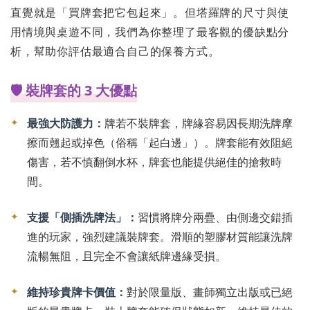
直覺就是「買牌套把它包起來」。但塔羅牌的尺寸與使
用情境與桌遊不同，我們為你整理了最客觀的優缺點分
析，幫助你評估最適合自己的保養方式。
🛡️ 裝牌套的 3 大優點
✦
最強大防護力：
牌若不裝牌套，牌緣容易因長期洗牌摩
擦而翹起或掉色（俗稱「起白邊」）。牌套能有效阻絕
傷害，若不慎翻倒水杯，牌套也能提供絕佳的搶救時
間。
✦
支援「側插洗牌法」：
習慣將牌分兩疊、由側邊交錯插
進的玩家，強烈建議裝牌套。滑順的塑膠材質能讓洗牌
流暢無阻，且完全不會讓紙牌邊緣受損。
✦
維持珍貴牌卡價值：
對於限量版、畫師獨立出版或已絕