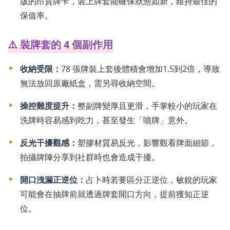
版的昂貴牌卡，裝上牌套能確保狀態如新，維持最佳的
保值率。
⚠️ 裝牌套的 4 個副作用
✦
收納受限：
78 張牌裝上套後體積會增加1.5到2倍，導致
無法放回原廠紙盒，需另尋收納空間。
✦
操控難度提升：
整副牌變厚且更滑，手掌較小的玩家在
洗牌時容易感到吃力，甚至發生「噴牌」意外。
✦
反光干擾觀感：
塑膠材質易反光，影響觀看牌面細節，
拍攝牌陣分享到社群時也會造成干擾。
✦
開口洩漏正逆位：
占卜時若要區分正逆位，敏銳的玩家
可能會在抽牌前就透過牌套開口方向，提前獲知正逆
位。