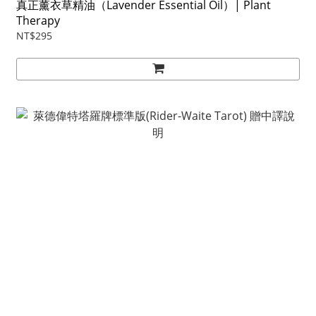
真正薰衣草精油（Lavender Essential Oil）| Plant
Therapy
NT$295