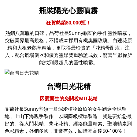
瓶裝陽光心靈噴霧
狂賀熱銷80,000瓶！
熱銷八萬瓶的口碑，晶荷社長Sunny親研的手作靈性噴霧，
突破業界最高規格，不惜成本採用有機奧圖玫瑰、白蓮花原
精和大根老鸛草精油，更取得最珍貴的「花精母酊液」注
入，配合氣場儀器和優秀靈媒雙重驗證成效，驚喜呈獻你所
能找到最超凡的靈性噴霧。
台灣日光花精
因愛而生的免關稅MIT花精
晶荷社長Sunny率領一群深愛植物療癒的女生
跑遍全球聖
地，
上山下海親手製作，以國際級標準製造，就是要給您最
好的。從入門花精、蘭花花精、經絡能量精素、聖地精素到
色彩精素，外銷多國，非常有效，回購率高達50-100%！