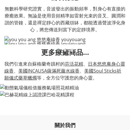
無數科學研究證實，音波發出的振動頻率，對身心有直接的
療癒效果。無論是使用音頻精準如雷射光束的音叉、圓潤和
諧的管鐘，還是禪定靜心的西藏頌缽，都能透過聲波淨化身
心，將您傳送到當下的定靜境界。
更多療癒商品...
我們引進來自蘇格蘭奇蹟村的
芬活花精
、
日本悠悠庵身心靈
線香
、
美國INCAUSA薩滿死藤水線香
、
美國Soul Sticks祈
願儀式藥草蠟燭
等，全方位守護您的身心靈。
關於我們