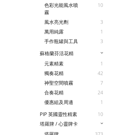
色彩光能風水噴
10
霧
風水亮光劑
3
萬用純露
1
手作瓶罐與工具
3
蘇格蘭芬活花精
元素精素
1
獨奏花精
42
神聖空間噴霧
7
合奏花精
24
優惠組及周邊
1
PIP 英國靈性精素
10
塔羅牌 / 心靈牌卡
塔羅牌
373