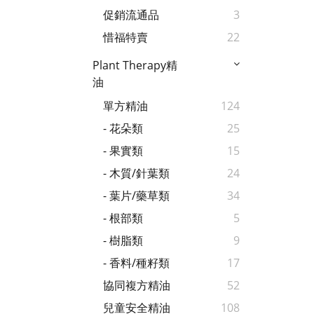
促銷流通品
3
惜福特賣
22
Plant Therapy精
油
單方精油
124
- 花朵類
25
- 果實類
15
- 木質/針葉類
24
- 葉片/藥草類
34
- 根部類
5
- 樹脂類
9
- 香料/種籽類
17
協同複方精油
52
兒童安全精油
108