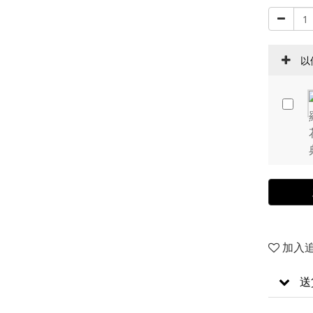
以
加入
送