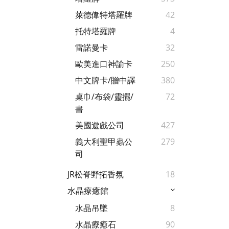
萊德偉特塔羅牌
42
托特塔羅牌
4
雷諾曼卡
32
歐美進口神諭卡
250
中文牌卡/贈中譯
380
桌巾/布袋/靈擺/
72
書
美國遊戲公司
427
義大利聖甲蟲公
279
司
JR松脊野拓香氛
18
水晶療癒館
水晶吊墜
8
水晶療癒石
90