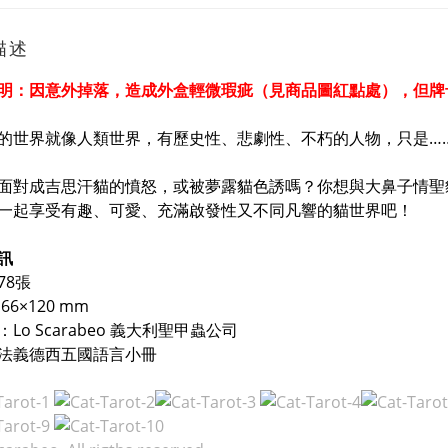
描述
明：因意外掉落，造成外盒輕微瑕疵
（見商品圖紅點處）
，但牌
的世界就像人類世界，有歷史性、悲劇性、不朽的人物，只是…
面對成吉思汗貓的憤怒，或被夢露貓色誘嗎？你想與大鼻子情聖
一起享受有趣、可愛、充滿啟發性又不同凡響的貓世界吧！
訊
78張
66×120 mm
Lo Scarabeo 義大利聖甲蟲公司
法義德西五國語言小冊