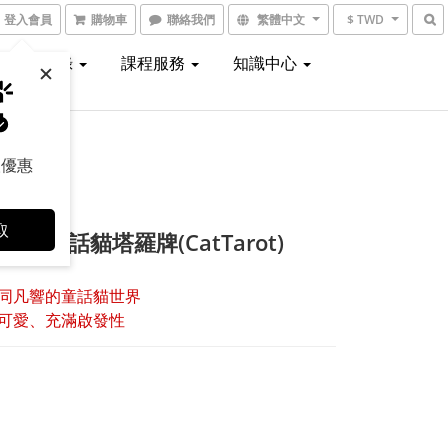
登入會員
購物車
聯絡我們
繁體中文
$ TWD
線上型錄
課程服務
知識中心
取優惠
取
品】童話貓塔羅牌(CatTarot)
同凡響的童話貓世界
可愛、充滿啟發性