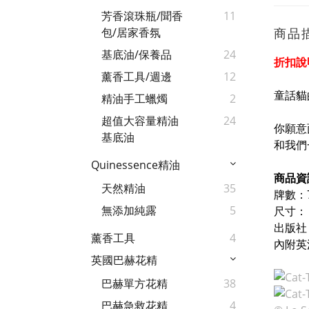
芳香滾珠瓶/聞香
11
商品
包/居家香氛
基底油/保養品
24
折扣說
薰香工具/週邊
12
童話貓
精油手工蠟燭
2
超值大容量精油
24
你願意
基底油
和我們
Quinessence精油
商品資
天然精油
35
牌數：
無添加純露
5
尺寸： 
出版社：
薰香工具
4
內附英
英國巴赫花精
巴赫單方花精
38
巴赫急救花精
4