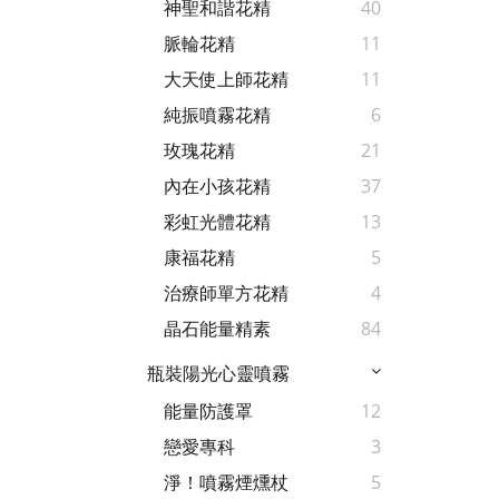
神聖和諧花精
40
脈輪花精
11
大天使上師花精
11
純振噴霧花精
6
玫瑰花精
21
內在小孩花精
37
彩虹光體花精
13
康福花精
5
治療師單方花精
4
晶石能量精素
84
瓶裝陽光心靈噴霧
能量防護罩
12
戀愛專科
3
淨！噴霧煙燻杖
5