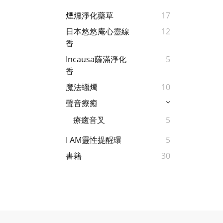
煙燻淨化藥草
17
日本悠悠庵心靈線
12
香
Incausa薩滿淨化
5
香
魔法蠟燭
10
聲音療癒
療癒音叉
5
I AM靈性提醒環
5
書籍
30