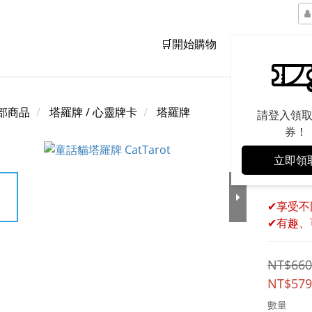
🛒開始購物
品牌精神
部商品
塔羅牌 / 心靈牌卡
塔羅牌
請登入領
券！
立即領
【惜福
✔享受不
✔有趣、
NT$660
NT$579
數量