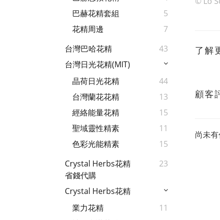
© Lo S
巴赫花精套組
5
花精周邊
7
台灣巴哈花精
43
了解
台灣日光花精(MIT)
晶荷日光花精
44
顧客
台灣蘭花花精
13
經絡能量花精
15
聖域靈性精素
11
尚未有
色彩光能精素
15
Crystal Herbs花精
23
省錢代購
Crystal Herbs花精
業力花精
11