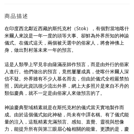
商品描述
在印度西北鄰近西藏的斯托克村（Stok），有個對當地喀什
米爾人來說是一年一度的頭等大事、卻鮮為外界所知的神諭
儀式。在儀式這天，兩個被天選中的俗家人，將會神佛上
身，做出對村落未來一年的預言。
這是人類學上罕見非由薩滿巫師作預言，而是由外行的俗家
人進行。他們做出的預言，竟然屢屢成真，使喀什米爾人深
信不疑。外界雖有不少人慕名而去，但由於儀式全程嚴禁拍
照，因此此資訊很少流出外界，網上大多照片是來自不丹的
類似慶典，就不一定是由俗家人來做預言的了。
神諭慶典聖域精素就是在斯托克村的儀式當天實地製作而
成。由於這個儀式如此神秘，尚未有中譯名稱。有了儀式能
量的注入，這瓶精素充滿預言、感知、直覺、靈視與想像
力，能提升所有與第三眼眉心輪相關的能量。更讚的是，慶