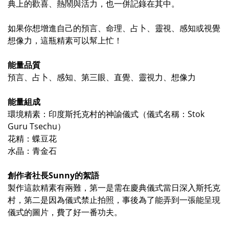
典上的歡喜、熱鬧與活力，也一併記錄在其中。
如果你想增進自己的預言、命理、占卜、靈視、感知或視覺
想像力，這瓶精素可以幫上忙！
能量品質
預言、占卜、感知、第三眼、直覺、靈視力、想像力
能量組成
環境精素：印度斯托克村的神諭儀式（儀式名稱：Stok
Guru Tsechu）
花精：蝶豆花
水晶：青金石
創作者社長Sunny的絮語
製作這款精素有兩難，第一是需在慶典儀式當日深入斯托克
村，第二是因為儀式禁止拍照，事後為了能弄到一張能呈現
儀式的圖片，費了好一番功夫。