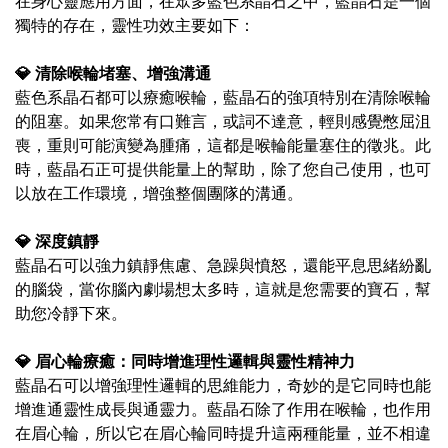
在身心靈應用方面，在眾多藍色系晶石之中，藍晶石是一個
獨特的存在，靈性功效主要如下：
💎
清除喉輪堵塞、增強溝通
藍色系晶石都可以療癒喉輪，藍晶石的強項特別在清除喉輪
的阻塞。如果您常有口難言，或詞不達意，輕則感覺憋屈沮
喪，重則可能演變為腫痛，這都是喉輪能量塞住的徵兆。此
時，藍晶石正可提供能量上的幫助，除了您自己使用，也可
以放在工作環境，增強整個團隊的溝通。
💎
深度鎮靜
藍晶石可以強力鎮靜焦慮、急躁與憤怒，還能平息思緒紛亂
的腦袋，當你腦內劇場想太多時，這就是您需要的寶石，幫
助您冷靜下來。
💎
眉心輪療癒：同時增進理性邏輯與靈性精神力
藍晶石可以增強理性邏輯的思維能力，奇妙的是它同時也能
增進通靈性成長與通靈力。藍晶石除了作用在喉輪，也作用
在眉心輪，所以它在眉心輪同時提升這兩種能量，並不相違