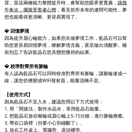
背。當這兩種能力整體提升時，會幫助您眼界更寬廣，
跳脫
牛角尖，擺脫受害者心態
，看見前所未有的遼闊可能性，夢
想也能看得更清晰、更容易實現了。
💎
回憶夢境
因為提升眉心輪能力，如果您在做夢境工作，藍晶石可以幫
助您更容易回憶夢境，瞭解夢境含義，甚至做出清醒夢。睡
前別忘了告訴藍晶石您具體想獲得的結果。
💎
校準對齊所有脈輪
有人認為藍晶石可以同時校准對齊所有脈輪，讓脈輪連成一
線，讓您彷彿變成WIFI發射器，能量流轉不息。
【使用方式】
因為藍晶石不宜入水，建議您用以下方式使用：
1. 用「間接法」製作水晶水，享用藍晶石能量。
2. 把藍晶石放在喉輪或眉心輪上5-15分鐘，進行脈輪療癒。
3. 帶在口袋裡（但要小心別碰斷了）。
3. 放在工作桌上、電腦旁、床頭櫃旁。