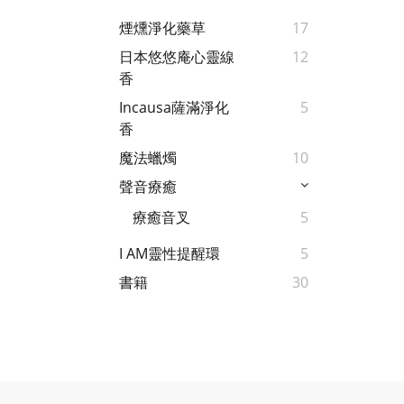
煙燻淨化藥草
17
日本悠悠庵心靈線
12
香
Incausa薩滿淨化
5
香
魔法蠟燭
10
聲音療癒
療癒音叉
5
I AM靈性提醒環
5
書籍
30