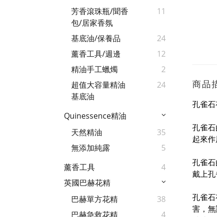
芳香滾珠瓶/聞香
11
包/居家香氛
基底油/保養品
24
薰香工具/週邊
12
精油手工蠟燭
2
商品
超值大容量精油
24
基底油
孔雀石
Quinessence精油
孔雀石
天然精油
35
起來作
無添加純露
5
孔雀石
薰香工具
4
戴上孔
英國巴赫花精
孔雀石
巴赫單方花精
38
害，無
巴赫急救花精
4