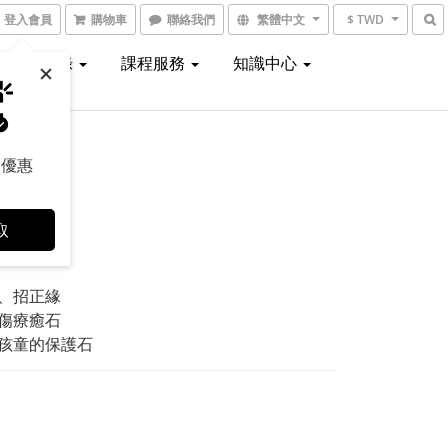
登入會員
購物車
聯絡我們
繁體中文
$ TWD
線上型錄
課程服務
知識中心
取優惠
取
石切片
、招正緣
傷療癒石
孩童的保護石