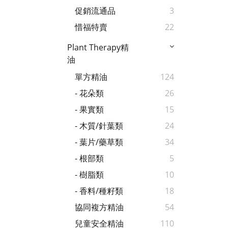
促銷流通品
3
惜福特賣
22
Plant Therapy精
油
單方精油
124
- 花朵類
26
- 果實類
15
- 木質/針葉類
24
- 葉片/藥草類
34
- 根部類
5
- 樹脂類
10
- 香料/種籽類
18
協同複方精油
54
兒童安全精油
110