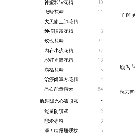
神聖和諧花精
40
脈輪花精
11
了解
大天使上師花精
11
純振噴霧花精
6
玫瑰花精
21
內在小孩花精
37
彩虹光體花精
13
顧客
康福花精
5
治療師單方花精
4
晶石能量精素
84
尚未有
瓶裝陽光心靈噴霧
能量防護罩
12
戀愛專科
3
淨！噴霧煙燻杖
5