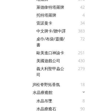
萊德偉特塔羅牌
42
托特塔羅牌
4
雷諾曼卡
34
中文牌卡/贈中譯
383
桌巾/布袋/靈擺/
72
書
歐美進口神諭卡
251
美國遊戲公司
430
義大利聖甲蟲公
279
司
JR松脊野拓香氛
18
水晶療癒館
水晶吊墜
8
水晶療癒石
90