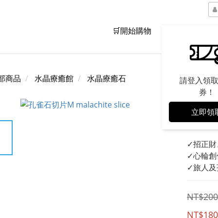
🛒開始購物
品牌精神
部商品
水晶療癒館
水晶療癒石
請登入領
券！
立即領
孔雀
✓招正財
✓心輪創
✓旅人及
NT$200
NT$180