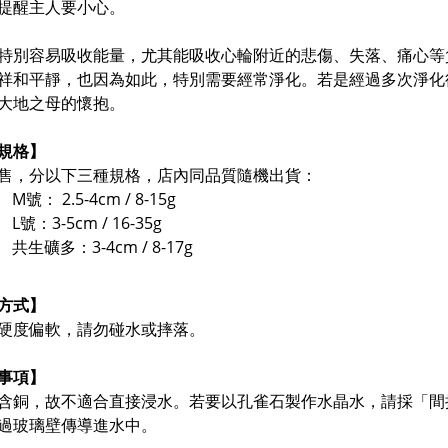
提醒主人要小心。
特別容易吸收能量，尤其能吸收心輪附近的悲傷、失落、痛心等
祥和平靜，也因為如此，特別需要
經常淨化。若是經過多次淨化
大地之母的懷抱。
規格】
售，分以下三種規格，
店內同品質隨機出貨
：
M號： 2.5-4cm / 8-15g
L號：3-5cm / 16-35g
共生礦多：3-4cm / 8-17g
方式】
硬度偏軟，請勿碰水或摔落。
事項】
含銅，故不適合直接浸水。若要以孔雀石製作水晶水，請採「間
過玻璃壁傳導進水中。