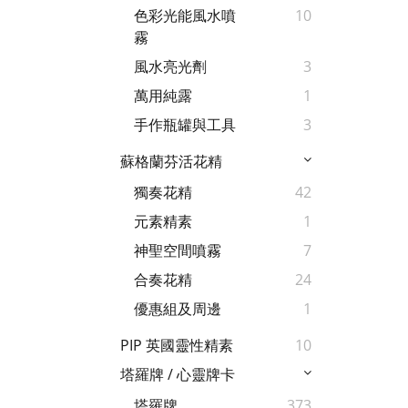
色彩光能風水噴
10
霧
風水亮光劑
3
萬用純露
1
手作瓶罐與工具
3
蘇格蘭芬活花精
獨奏花精
42
元素精素
1
神聖空間噴霧
7
合奏花精
24
優惠組及周邊
1
PIP 英國靈性精素
10
塔羅牌 / 心靈牌卡
塔羅牌
373