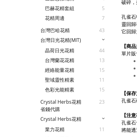
破碎，
巴赫花精套組
5
孔雀石
花精周邊
7
靈回歸
台灣巴哈花精
43
它回歸
台灣日光花精(MIT)
【商品
晶荷日光花精
44
單片販
台灣蘭花花精
13
經絡能量花精
15
聖域靈性精素
11
色彩光能精素
15
【保存
孔雀石
Crystal Herbs花精
23
省錢代購
【注意
Crystal Herbs花精
孔雀石
業力花精
11
將能透