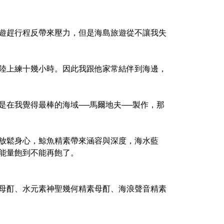
遊趕行程反帶來壓力，但是海島旅遊從不讓我失
陸上練十幾小時。因此我跟他家常結伴到海邊，
是在我覺得最棒的海域──馬爾地夫──製作，那
放鬆身心，鯨魚精素帶來涵容與深度，海水藍
能量飽到不能再飽了。
母酊、水元素神聖幾何精素母酊、海浪聲音精素