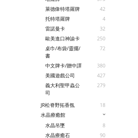
萊德偉特塔羅牌
42
托特塔羅牌
4
雷諾曼卡
32
歐美進口神諭卡
250
桌巾/布袋/靈擺/
72
書
中文牌卡/贈中譯
380
美國遊戲公司
427
義大利聖甲蟲公
279
司
JR松脊野拓香氛
18
水晶療癒館
水晶吊墜
8
水晶療癒石
90