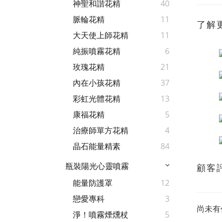
神聖和諧花精
40
脈輪花精
11
了解
大天使上師花精
11
純振噴霧花精
6
玫瑰花精
21
內在小孩花精
37
彩虹光體花精
13
康福花精
5
治療師單方花精
4
晶石能量精素
84
瓶裝陽光心靈噴霧
顧客
能量防護罩
12
戀愛專科
3
尚未有
淨！噴霧煙燻杖
5