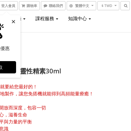
登入會員
購物車
聯絡我們
繁體中文
$ TWD
線上型錄
課程服務
知識中心
取優惠
取
量聖域靈性精素30ml
就要給您最好的！
地製作，讓您免搭機就能得到高頻能量療癒！
開放而深度，包容一切
心，滋養生命
平與力量的平衡
意識