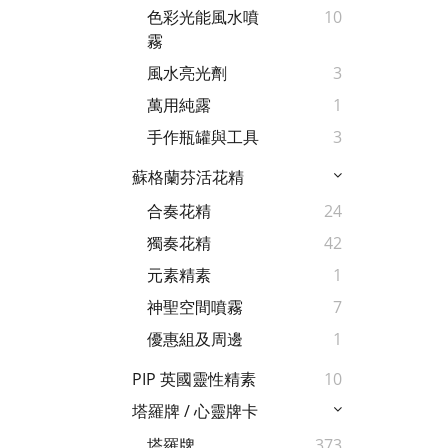
色彩光能風水噴
10
霧
風水亮光劑
3
萬用純露
1
手作瓶罐與工具
3
蘇格蘭芬活花精
合奏花精
24
獨奏花精
42
元素精素
1
神聖空間噴霧
7
優惠組及周邊
1
PIP 英國靈性精素
10
塔羅牌 / 心靈牌卡
塔羅牌
373