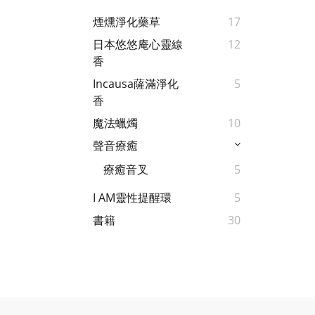
煙燻淨化藥草
17
日本悠悠庵心靈線
12
香
Incausa薩滿淨化
5
香
魔法蠟燭
10
聲音療癒
療癒音叉
5
I AM靈性提醒環
5
書籍
30