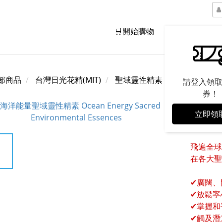
🛒開始購物
品牌精神
部商品
台灣日光花精(MIT)
聖域靈性精素
請登入領
券！
立即領
海洋能
飛遍全球
在各大聖
✔廣闊、
✔放鬆寧
✔掌握和
✔觸及潛