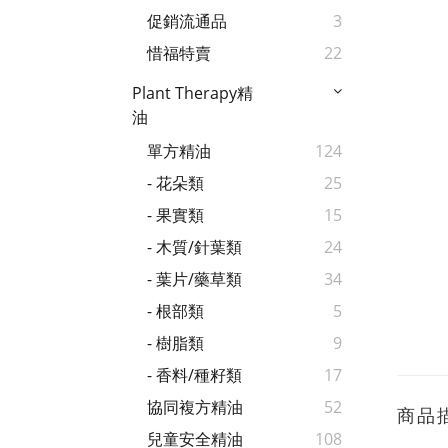
促銷流通品
3
惜福特賣
22
Plant Therapy精
油
單方精油
124
- 花朵類
25
- 果實類
15
- 木質/針葉類
24
- 葉片/藥草類
34
- 根部類
5
- 樹脂類
9
- 香料/種籽類
17
協同複方精油
52
商品
兒童安全精油
108