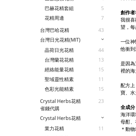
巴赫花精套組
5
創作者
花精周邊
7
我很喜
望，每
台灣巴哈花精
43
台灣日光花精(MIT)
一位神
他衝到
晶荷日光花精
44
台灣蘭花花精
13
是因為
經絡能量花精
15
裡的海
聖域靈性精素
11
配方上
色彩光能精素
15
寶、水
Crystal Herbs花精
23
全成分
省錢代購
海洋環
Crystal Herbs花精
母酊、
業力花精
11
＊動物