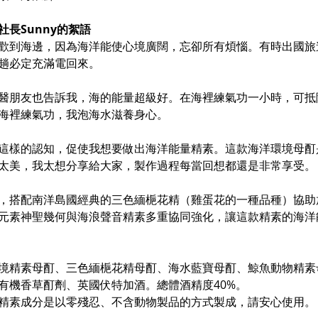
社長Sunny的絮語
歡到海邊，因為海洋能使心境廣闊，忘卻所有煩惱。有時出國旅
趟必定充滿電回來。
醫朋友也告訴我，海的能量超級好。在海裡練氣功一小時，可抵
海裡練氣功，我泡海水滋養身心。
這樣的認知，促使我想要做出海洋能量精素。這款海洋環境母酊
太美，我太想分享給大家，製作過程每當回想都還是非常享受。
，搭配南洋島國經典的三色緬梔花精（雞蛋花的一種品種）協助
元素神聖幾何與海浪聲音精素多重協同強化，讓這款精素的海洋
境精素母酊、三色緬梔花精母酊、海水藍寶母酊、鯨魚動物精素
有機香草酊劑、英國伏特加酒。總體酒精度40%。
精素成分是以零殘忍、不含動物製品的方式製成，請安心使用。