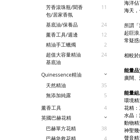
海洋佔
芳香滾珠瓶/聞香
11
海天，
包/居家香氛
基底油/保養品
24
所謂「
起巨浪
薰香工具/週邊
12
常疑惑
精油手工蠟燭
2
超值大容量精油
24
相較於
基底油
能量品
Quinessence精油
廣闊、
天然精油
35
能量組
無添加純露
5
環境精
花精：
薰香工具
4
水晶：
英國巴赫花精
動物精
巴赫單方花精
38
神聖幾
聲音精
巴赫急救花精
4