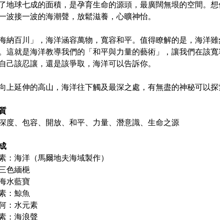
了地球七成的面積，是孕育生命的源頭，最廣闊無垠的空間。想
一波接一波的海潮聲，放鬆滋養，心曠神怡。
海納百川」，海洋涵容萬物，寬容和平。值得瞭解的是，海洋雖
。這就是海洋教導我們的「和平與力量的藝術」，讓我們在該寬
自己該忍讓，還是該爭取，海洋可以告訴你。
向上延伸的高山，海洋往下觸及最深之處，有無盡的神秘可以探
質
深度、包容、開放、和平、力量、潛意識、生命之源
成
素：海洋（馬爾地夫海域製作）
三色緬梔
海水藍寶
素：鯨魚
何：水元素
素：海浪聲