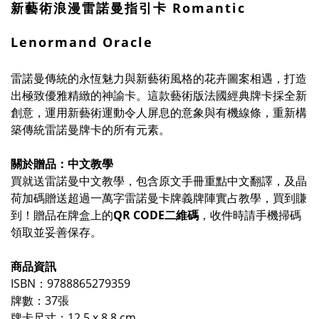
新藝術浪漫雷諾曼指引卡
Romantic
Lenormand Oracle
雷諾曼傳統的永恆魅力與新藝術風格的花卉圖案相遇，打造
出極致優雅精緻的神諭卡。這款藝術版法國經典牌卡採全新
創意，運用新藝術運動令人屏息的意象與有機線條，重新構
築傳統雷諾曼牌卡的所有元素。
關於贈品：中文教學
買就送雷諾曼中文教學，包含原文手冊重點中文翻譯，及晶
荷加碼贈送超過一萬字雷諾曼卡牌義牌陣實占教學，買到賺
到！贈品在牌盒上的
QR CODE二維碼
，收件時請手機掃碼
領取並妥善保存。
商品資訊
ISBN：9788865279359
牌數：37張
牌卡尺寸：12.5 x 8.8 cm