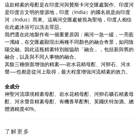
這款精素的母酊是在印度河與贊斯卡河交匯處製作。印度河
是印度古文明的發源地，印度（India）的國名就是由印度
河（Indus）而來。這兩河交匯處被視為聖地，印度人相信
在此處沐浴可以洗去罪惡。
我們選在此地製作有一個重要原因：兩河一急一緩，一亮藍
一濁綠，在交匯處顯現出兩種不同顏色的融合奇景，如同陰
陽交融。因此這瓶精素特別能協助「融合」，包括新與舊的
融合，以及與不同人事物的融合。
其餘三種側面增強的精素──岩水花精母酊、河卵石、河水
聲──也都是從河上取得，最大程度增強河流精素的效力。
全成分
神聖河流環境精素母酊、岩水花精母酊、河卵石礦石精素母
酊、河水聲音精素母酊、有機香草酊劑、英國伏特加酒。總
體酒精度40%。
了解更多