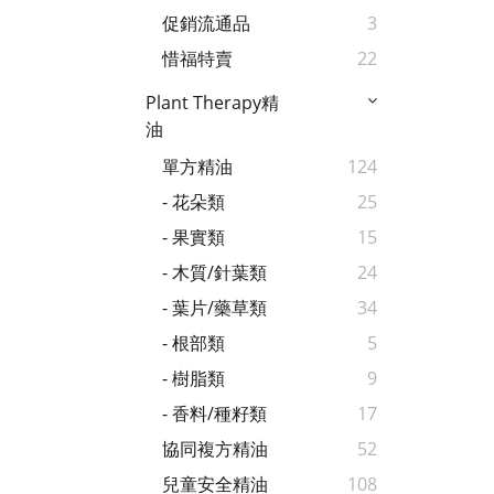
促銷流通品
3
惜福特賣
22
Plant Therapy精
油
單方精油
124
- 花朵類
25
- 果實類
15
- 木質/針葉類
24
- 葉片/藥草類
34
- 根部類
5
- 樹脂類
9
- 香料/種籽類
17
協同複方精油
52
兒童安全精油
108