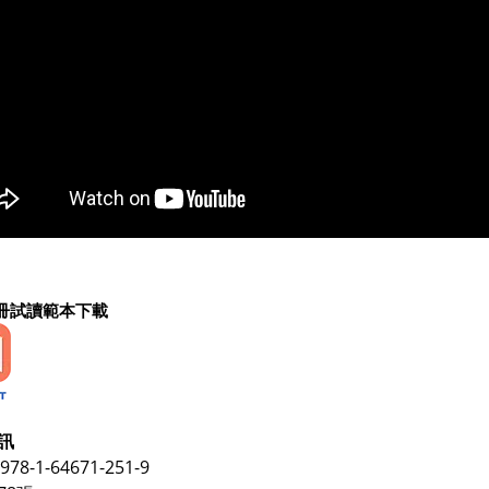
冊試讀範本下載
訊
978-1-64671-251-9