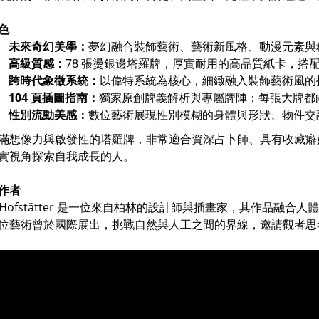
色
未來奇幻美學：
夢幻融合裝飾藝術、藝術新風格、動漫元素與
高級質感：
78 張燙銀邊塔羅牌，厚實耐用的高品質紙卡，搭
跨時代象徵系統：
以偉特系統為核心，細緻融入裝飾藝術風的
104 頁插圖指南：
獨家原創牌義解析與專屬牌陣；每張大牌都
性別流動美感：
數位藝術展現性別模糊的身體與形狀、物件交
滿想像力與啟發性的塔羅牌，非常適合資深占卜師、具有收藏癖
實視角探索自我成長的人。
作者
ei Hofstätter 是一位來自柏林的設計師與插畫家，其作品
位藝術曾於國際展出，挑戰自然與人工之間的界線，邀請觀者思