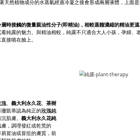
帶著天然植物成分的水蒸氣經過冷凝之後會形成兩層液體，上面是
層時接觸的微量親油性分子(即精油)，相較蒸餾濃縮的精油更溫
試看純露的魅力。與精油相較，純露不只適合大人小孩，孕婦、
水直接噴在臉上。
玫瑰
、
義大利永久花
、
茶樹
蘇珊凱蒂認為純正的
玫瑰純
黯沉肌膚。
義大利永久花
純
肌膚，調理發紅或乾荒的
容易冒油或冒痘的膚質，前