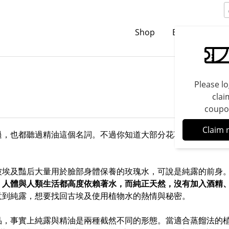
Shop
Brands
C
Please lo
clai
coupo
Claim 
過，也都聽過精油這個名詞。不過你知道大部分花草以蒸餾法產
豔后大量用於臉部身體保養的玫瑰水，可說是純露的前身。純露專家蘇
，
人體與人類生活都高度依賴著水，而純正天然，沒有加入酒精
意到純露，想要找回古埃及使用植物水的熱情與秘密。
，事實上純露與精油是兩種截然不同的形態。當適合蒸餾法的植