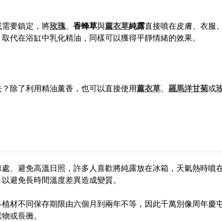
或需要鎮定，將
玫瑰
、
香蜂草
與
薰衣草
純露
直接噴在皮膚、衣服
，取代在浴缸中乳化精油，同樣可以獲得平靜情緒的效果。
去？除了利用精油薰香，也可以直接使用
薰衣草
、
羅馬洋甘菊
或
涼處、避免高溫日照，許多人喜歡將純露放在冰箱，天氣熱時噴
，以避免長時間溫度差異造成變質。
各植材不同保存期限由六個月到兩年不等，因此千萬別像周年慶
狀物或長黴。