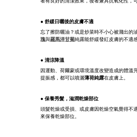
者有良好的清潔效果，後者兼具抗氧化性，
● 舒緩日曬後的皮膚不適
忘了擦防曬油？或是炒菜時不小心被濺出的
瑰
與
羅馬洋甘菊
純露能舒緩發紅皮膚的不適
● 清涼降溫
因運動、荷爾蒙或環境溫度改變造成的體溫
提振感，都可以噴灑
薄荷純露
在皮膚上。
● 保養秀髮，滋潤乾燥部位
頭髮乾燥或受損、或皮膚因乾燥空氣覺得不
來保養乾燥部位。