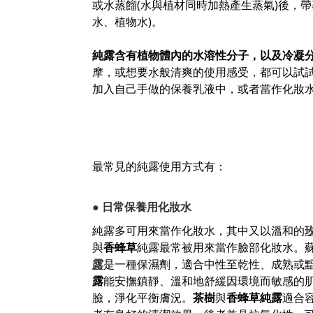
或水蒸餾(水與植材同時加熱產生蒸氣)後，
水、植物水)。
純露含有植物體內的水溶性分子，以及冷凝分
摩，或想要水般清爽的使用感受，都可以試
加入自己手做的保養乳液中，或者當作化妝
最常見的純露使用方式有：
● 日常保養用化妝水
純露多可用來當作化妝水，其中又以溫和的
與
香蜂草
純露最常被用來當作臉部化妝水。
露
是一種保濕劑，適合中性至乾性、成熟或
露
能安撫鎮靜、溫和地舒緩因環境而敏感的
臉，淨化平衡膚況。
茶樹
與
香蜂草純露
適合