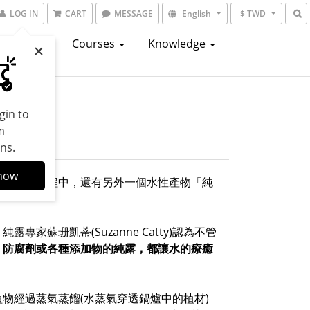
LOG IN
CART
MESSAGE
English
$ TWD
atalogs
Courses
Knowledge
gin to
m
ns.
now
生精油的過程中，還有另外一個水性產物「純
珊凱蒂(Suzanne Catty)認為不管
、防腐劑或各種添加物的純露，都讓水的療癒
物經過蒸氣蒸餾(水蒸氣穿透鍋爐中的植材)