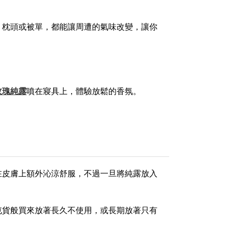
、枕頭或被單，都能讓周遭的氣味改變，讓你
玫瑰純露
噴在寢具上，體驗放鬆的香氛。
在皮膚上額外沁涼舒服，不過一旦將純露放入
屯貨般買來放著長久不使用，或長期放著只有