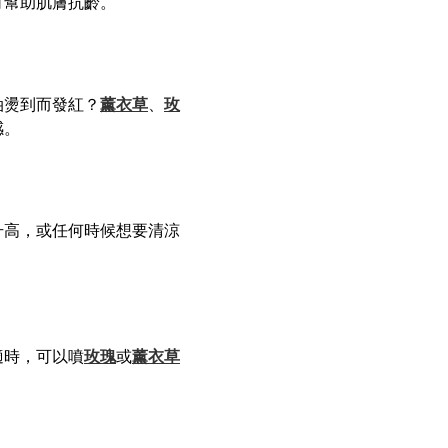
可幫助肌膚抗齡。
油燙到而發紅？
薰衣草
、
玫
感。
升高，或任何時候想要清涼
適時，可以噴
玫瑰
或
薰衣草