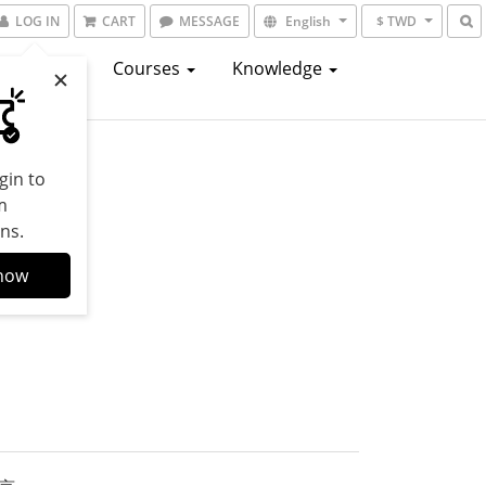
LOG IN
CART
MESSAGE
English
$ TWD
atalogs
Courses
Knowledge
gin to
m
ns.
─
now