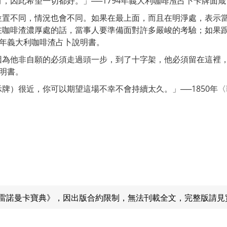
，因此希望一切都好。」──1794年義大利咖啡渣占卜卡牌面箴
位置不同，情況也會不同。如果在最上面，而且在明淨處，表示
在咖啡渣濃厚處的話，當事人要準備面對許多嚴峻的考驗；如果
4年義大利咖啡渣占卜說明書。
因為他非自願的必須走過頭一步，到了十字架，他必須留在這裡
說明書。
牌）很近，你可以期望這場不幸不會持續太久。」──1850年
雷諾曼卡寶典》，因出版合約限制，無法刊載全文，完整版請見