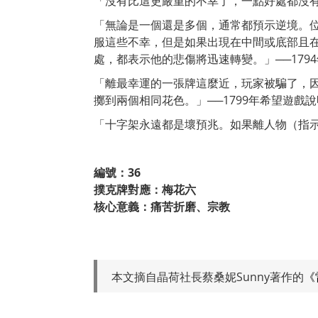
「沒有比這更嚴重的不幸了，一點好處都沒有
「無論是一個還是多個，通常都預示逆境。
服這些不幸，但是如果出現在中間或底部且
處，都表示他的悲傷將迅速轉變。」──179
「離最幸運的一張牌這麼近，玩家被騙了，
擲到兩個相同花色。」──1799年希望遊戲
「十字架永遠都是壞預兆。如果離人物（指示
編號：36
撲克牌對應：梅花六
核心意義：痛苦折磨、宗教
本文摘自晶荷社長蔡桑妮Sunny著作的
《