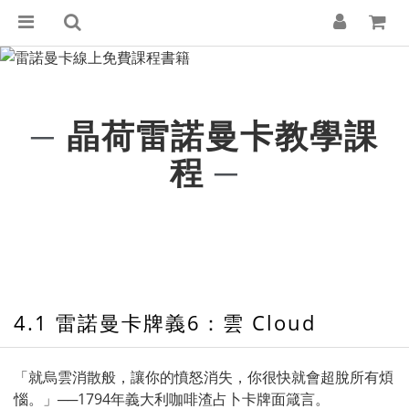
晶荷雷諾曼卡教學課
─
程
─
4.1 雷諾曼卡牌義6：雲 Cloud
「就烏雲消散般，讓你的憤怒消失，你很快就會超脫所有煩
惱。」──1794年義大利咖啡渣占卜卡牌面箴言。