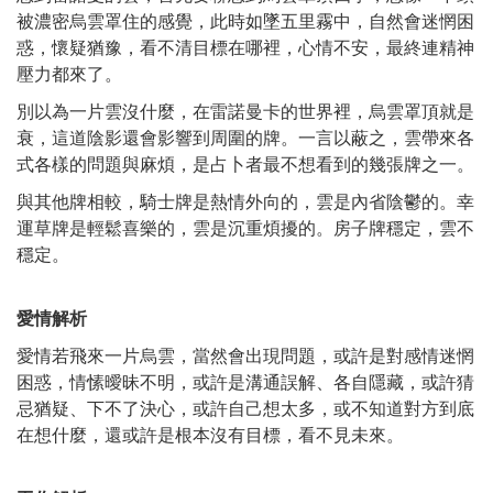
被濃密烏雲罩住的感覺，此時如墜五里霧中，自然會迷惘困
惑，懷疑猶豫，看不清目標在哪裡，心情不安，最終連精神
壓力都來了。
別以為一片雲沒什麼，在雷諾曼卡的世界裡，烏雲罩頂就是
衰，這道陰影還會影響到周圍的牌。一言以蔽之，雲帶來各
式各樣的問題與麻煩，是占卜者最不想看到的幾張牌之一。
與其他牌相較，騎士牌是熱情外向的，雲是內省陰鬱的。幸
運草牌是輕鬆喜樂的，雲是沉重煩擾的。房子牌穩定，雲不
穩定。
愛情解析
愛情若飛來一片烏雲，當然會出現問題，或許是對感情迷惘
困惑，情愫曖昧不明，或許是溝通誤解、各自隱藏，或許猜
忌猶疑、下不了決心，或許自己想太多，或不知道對方到底
在想什麼，還或許是根本沒有目標，看不見未來。