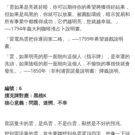
「雲如果是亮甚於暗，你可以期待你的希望將獲得好結果，
但如果是烏黑的，你就可以放棄。被圓點環繞，暗示貿易和
所有事業中都獲得成功，它們越明亮，您就越幸福。」
──1794年義大利咖啡渣占卜說明書。
「雷電烏雲把你逐回第二格。」──1799年希望遊戲說明
書。
「雲，如果明亮的那一面朝向這個人（指示牌），是幸運的
兆頭，如果陰暗的那一面朝向這個人，不愉快的事很快就會
發生。」──1850年〈菲利浦雷諾曼說明書〉牌義說明。
編號：6
撲克牌對應：黑桃K
核心意義：問題、迷惘、不幸
雷諾曼卡的雲，是烏雲，不是白雲，顯然是不好的預兆。
想到雷諾曼的雲，首先要聯想到烏雲罩頂四字，想像一下頭