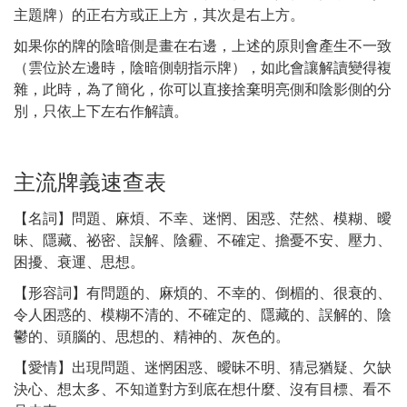
主題牌）的正右方或正上方，其次是右上方。
如果你的牌的陰暗側是畫在右邊，上述的原則會產生不一致
（雲位於左邊時，陰暗側朝指示牌），如此會讓解讀變得複
雜，此時，為了簡化，你可以直接捨棄明亮側和陰影側的分
別，只依上下左右作解讀。
主流牌義速查表
【名詞】問題、麻煩、不幸、迷惘、困惑、茫然、模糊、曖
昧、隱藏、祕密、誤解、陰霾、不確定、擔憂不安、壓力、
困擾、衰運、思想。
【形容詞】有問題的、麻煩的、不幸的、倒楣的、很衰的、
令人困惑的、模糊不清的、不確定的、隱藏的、誤解的、陰
鬱的、頭腦的、思想的、精神的、灰色的。
【愛情】出現問題、迷惘困惑、曖昧不明、猜忌猶疑、欠缺
決心、想太多、不知道對方到底在想什麼、沒有目標、看不