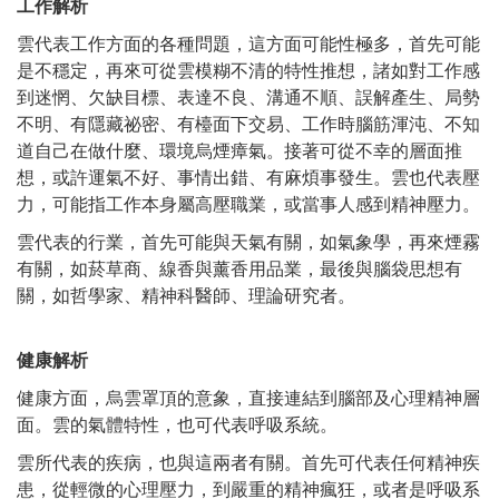
工作解析
雲代表工作方面的各種問題，這方面可能性極多，首先可能
是不穩定，再來可從雲模糊不清的特性推想，諸如對工作感
到迷惘、欠缺目標、表達不良、溝通不順、誤解產生、局勢
不明、有隱藏祕密、有檯面下交易、工作時腦筋渾沌、不知
道自己在做什麼、環境烏煙瘴氣。接著可從不幸的層面推
想，或許運氣不好、事情出錯、有麻煩事發生。雲也代表壓
力，可能指工作本身屬高壓職業，或當事人感到精神壓力。
雲代表的行業，首先可能與天氣有關，如氣象學，再來煙霧
有關，如菸草商、線香與薰香用品業，最後與腦袋思想有
關，如哲學家、精神科醫師、理論研究者。
健康解析
健康方面，烏雲罩頂的意象，直接連結到腦部及心理精神層
面。雲的氣體特性，也可代表呼吸系統。
雲所代表的疾病，也與這兩者有關。首先可代表任何精神疾
患，從輕微的心理壓力，到嚴重的精神瘋狂，或者是呼吸系