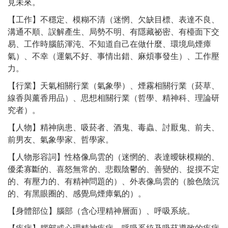
見未來。
【工作】不穩定、模糊不清（迷惘、欠缺目標、表達不良、
溝通不順、誤解產生、局勢不明、有隱藏祕密、有檯面下交
易、工作時腦筋渾沌、不知道自己在做什麼、環境烏煙瘴
氣）、不幸（運氣不好、事情出錯、麻煩事發生）、工作壓
力。
【行業】天氣相關行業（氣象學）、煙霧相關行業（菸草、
線香與薰香用品）、思想相關行業（哲學、精神科、理論研
究者）。
【人物】精神病患、吸菸者、酒鬼、毒蟲、討厭鬼、前夫、
前男友、氣象學家、哲學家。
【人物形容詞】性格像烏雲的（迷惘的、表達曖昧模糊的、
優柔寡斷的、喜怒無常的、悲觀陰鬱的、善變的、捉摸不定
的、有壓力的、有精神問題的）、外表像烏雲的（臉色陰沉
的、有黑眼圈的、感覺烏煙瘴氣的）。
【身體部位】腦部（含心理精神層面）、呼吸系統。