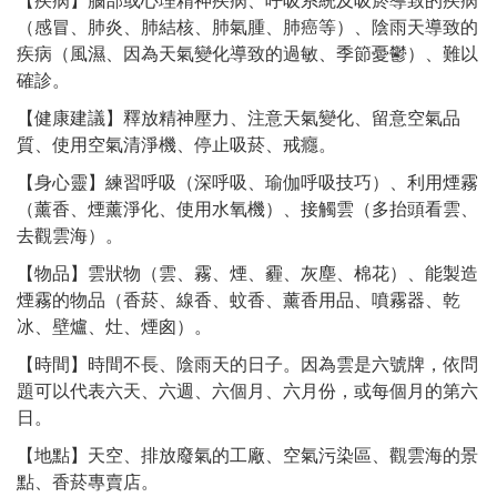
【疾病】腦部或心理精神疾病、呼吸系統及吸菸導致的疾病
（感冒、肺炎、肺結核、肺氣腫、肺癌等）、陰雨天導致的
疾病（風濕、因為天氣變化導致的過敏、季節憂鬱）、難以
確診。
【健康建議】釋放精神壓力、注意天氣變化、留意空氣品
質、使用空氣清淨機、停止吸菸、戒癮。
【身心靈】練習呼吸（深呼吸、瑜伽呼吸技巧）、利用煙霧
（薰香、煙薰淨化、使用水氧機）、接觸雲（多抬頭看雲、
去觀雲海）。
【物品】雲狀物（雲、霧、煙、霾、灰塵、棉花）、能製造
煙霧的物品（香菸、線香、蚊香、薰香用品、噴霧器、乾
冰、壁爐、灶、煙囪）。
【時間】時間不長、陰雨天的日子。因為雲是六號牌，依問
題可以代表六天、六週、六個月、六月份，或每個月的第六
日。
【地點】天空、排放廢氣的工廠、空氣污染區、觀雲海的景
點、香菸專賣店。