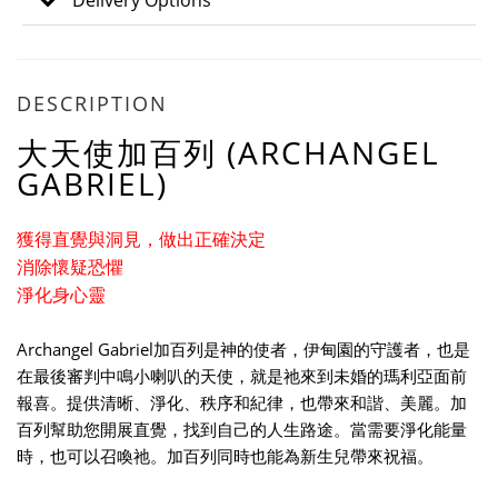
Delivery Options
DESCRIPTION
大天使加百列 (ARCHANGEL
GABRIEL)
獲得直覺與洞見，做出正確決定
消除懷疑恐懼
淨化身心靈
Archangel Gabriel加百列是神的使者，伊甸園的守護者，也是
在最後審判中鳴小喇叭的天使，就是祂來到未婚的瑪利亞面前
報喜。提供清晰、淨化、秩序和紀律，也帶來和諧、美麗。加
百列幫助您開展直覺，找到自己的人生路途。當需要淨化能量
時，也可以召喚祂。加百列同時也能為新生兒帶來祝福。