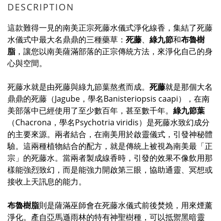
DESCRIPTION
這款難得一見的南美正宗死藤水儀式淨化線香，集結了死藤
水儀式中最大名鼎鼎的三種藥草：
死藤
、
綠九節
和
布魯樹
脂
，讓您以南美薩滿部落的正宗傳統方法，來淨化自己的身
心與空間。
死藤水就是由死藤與綠九節葉熬煮而成。
死藤
就是那個大名
鼎鼎的死藤
（
Jagube，
學名Banisteriopsis caapi
），在南
美部落中已經使用了至少數百年，甚至數千年。
綠九節葉
（Chacrona，學名
Psychotria viridis）
是死藤水致幻成分
的主要來源。兩者結合，在南美用於啟靈儀式，引發神秘體
驗。這兩種植物結合的配方，就是傳統上被視為南美最「正
宗」的死藤水。當兩者製成線香時，引發的效果不像飲用那
樣能強烈致幻，而是能強力開啟第三眼，協助通靈、冥想或
接收上天訊息的能力。
布魯樹脂
則是薩滿巫師會在死藤水儀式前後焚燒，用來煙薰
淨化。
產自亞馬遜雨林的特有神聖樹種，可以抵禦黑暗靈