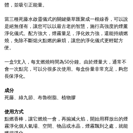
體，並吸引正能量。
當三種死藤水啟靈儀式的關鍵藥草匯聚成一根線香，可以說
是絕無僅有，讓您可以以最古老的智慧，施行高強度的煙薰
淨化儀式。配方強大，煙霧量足，淨化效力強，還能持續燃
燒，免除不斷熄火點燃的麻煩，讓您的淨化儀式更輕鬆方
便。
一盒9支入，每支燃燒時間為50分鐘。由於煙量大，通常不
會一次點完，可以分很多次使用。每盒份量非常充足，夠您
長保淨化。
成分
死藤、綠九節、布魯樹脂、植物膠
使用方式
點燃香棒，讓它燃燒一會，再搧滅火焰，開始用釋放出的煙
霧淨化個人氣場、空間、物品或水晶，煙霧飄到之處，就能