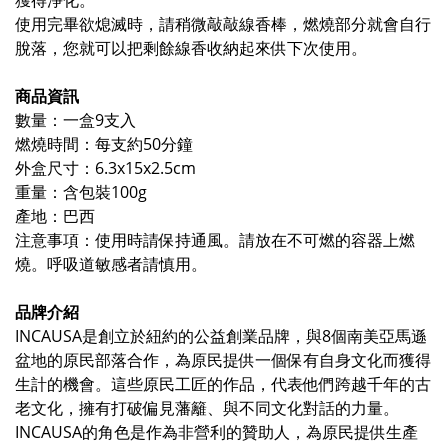
獲得淨化。
使用完畢欲
熄滅時，請稍微敲敲線香棒，燃燒部分就會自行
脫落，您就可以把剩餘線香收納起來供下次使用。
商品資訊
數量：一盒9支入
燃燒時間：每支約50分鐘
外盒尺寸：6.3x15x2.5cm
重量：含包裝100g
產地：巴西
注意事項：使用時請保持通風。請放在不可燃的容器上燃
燒。呼吸道敏感者請慎用。
品牌介紹
INCAUSA是創立於紐約的公益創業品牌，與8個南美亞馬遜
盆地的原民部落合作，為原民提供一個保有自身文化而獲得
生計的機會。這些原民工匠的作品，代表他們跨越千年的古
老文化，擁有打破偏見藩籬、與不同文化對話的力量。
INCAUSA的角色是作為非營利的贊助人，為原民提供生產