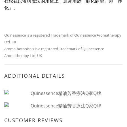
杜松在民俗與魔法的用途上，通常用於「顯化願望」與「淨
化」。
Quinessence is a registered Trademark of Quinessence Aromatherapy
Ltd. UK
Aroma-botanicals is a registered Trademark of Quinessence
Aromatherapy Ltd. UK
ADDITIONAL DETAILS
CUSTOMER REVIEWS