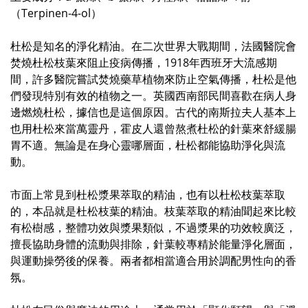
（Terpinen-4-ol）
杜松是知名的淨化精油。在二次世界大戰期間，法國醫院會
焚燒杜松枝葉來阻止疫病傳播，1918年西班牙大流感期
間，許多醫院嘗試焚燒藥草植物來防止空氣傳播，杜松是他
們發現特別有效的植物之一。英國西南部民間喜歡在病人身
邊燃燒杜松，據信也是這個原因。古代的南斯拉夫人基本上
也用杜松來當萬靈丹，霍皮人還曾熬煮杜松的針葉來舒緩腸
胃不適。無論是在身心靈哪層面，杜松都能協助淨化與流
動。
市面上常見到杜松漿果萃取的精油，也有以杜松枝葉萃取
的，本品就是杜松枝葉的精油。枝葉萃取的精油聞起來比較
有松樹感，整體功效與漿果類似，不過漿果的功效較廣泛，
擅長協助身體的流動與排除，針葉較專精於能量淨化層面，
與運動操勞後的保養。兩者都相當適合用於調配男性向的香
氛。