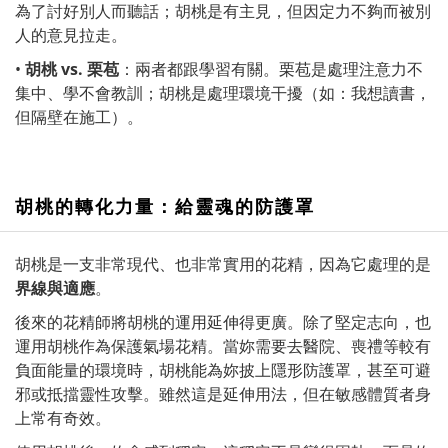
為了討好別人而聽話；胡桃是有主見，但因定力不夠而被別
人的意見拉走。
•
胡桃
vs.
栗苞
：兩者都跟學習有關。栗苞是處理注意力不
集中、學不會教訓；胡桃是處理環境干擾（如：我想讀書，
但隔壁在施工）。
胡桃的轉化力量：給靈魂的防護罩
胡桃是一支非常現代、也非常實用的花精，因為它處理的是
界線與適應
。
後來的花精師將胡桃的運用延伸得更廣。除了堅定志向，也
運用胡桃作為保護氣場花精。當妳需要去醫院、喪禮等較有
負面能量的環境時，胡桃能為妳披上隱形防護罩，甚至可避
邪或抵擋靈性攻擊。雖然這是延伸用法，但在敏感體質者身
上常有奇效。