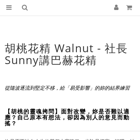
胡桃花精 Walnut - 社長
Sunny講巴赫花精
從隨波逐流到堅定不移，給「易受影響」的妳的結界練習
【胡桃的靈魂拷問】面對改變，妳是否難以適
應？自己原本有想法，卻因為別人的意見而動
搖？