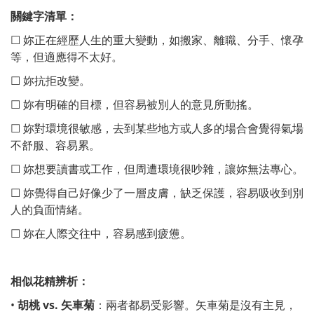
關鍵字清單：
☐ 妳正在經歷人生的重大變動，如搬家、離職、分手、懷孕
等，但適應得不太好。
☐ 妳抗拒改變。
☐ 妳有明確的目標，但容易被別人的意見所動搖。
☐ 妳對環境很敏感，去到某些地方或人多的場合會覺得氣場
不舒服、容易累。
☐ 妳想要讀書或工作，但周遭環境很吵雜，讓妳無法專心。
☐ 妳覺得自己好像少了一層皮膚，缺乏保護，容易吸收到別
人的負面情緒。
☐ 妳在人際交往中，容易感到疲憊。
相似花精辨析：
•
胡桃
vs.
矢車菊
：兩者都易受影響。矢車菊是沒有主見，