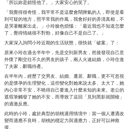
「所以妳是錯怪他了。」大家安心的笑了。
「我覺得很奇怪，我平常不是這麼會鬧脾氣的人，即使是看
到可疑的地方，照平常我的作風，我會好好的弄清真相，不
是哭著離家出走。」小玲臉色煩惱：「最近我也不知道怎麼
了，覺得情緒很不對勁，好像自己不是自己了。」
大家深入詢問小玲近期的生活狀態，很快就「破案」了：
原來小玲在過去半年中，先是交到新男友，然後發現自己意
外懷了剛交往不久的男友的孩子，兩人火速結婚，小玲住進
了夫家，辭職待產。
在半年內，經歷了交男友、結婚、遷居、辭職，更不可忽視
的是懷孕的生理變化，這些變化對她來說太多、太大了，她
內心非常不安，不曉得自己要進入什麼未知的未來。老公的
遮瑕筆觸發了她的不安，而導致了這回「見到黑影就開槍」
的過激反應。
此時的小玲，處於典型的胡桃適用情境中：當一個人遭遇改
變而適應不良時，胡桃的穩定力與適應力，正好可以神救
援。