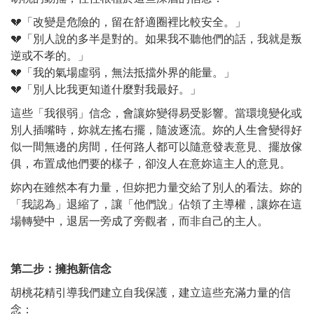
💔「改變是危險的，留在舒適圈裡比較安全。」
💔「別人說的多半是對的。如果我不聽他們的話，我就是叛
逆或不孝的。」
💔「我的氣場虛弱，無法抵擋外界的能量。」
💔「別人比我更知道什麼對我最好。」
這些「我很弱」信念，會讓妳變得易受影響。當環境變化或
別人插嘴時，妳就左搖右擺，隨波逐流。妳的人生會變得好
似一間無邊的房間，任何路人都可以隨意發表意見、擺放傢
俱，布置成他們要的樣子，卻沒人在意妳這主人的意見。
妳內在雖然本有力量，但妳把力量交給了別人的看法。妳的
「我認為」退縮了，讓「他們說」佔領了主導權，讓妳在這
場轉變中，退居一旁成了旁觀者，而非自己的主人。
第二步：擁抱新信念
胡桃花精引導我們建立自我保護，建立這些充滿力量的信
念：