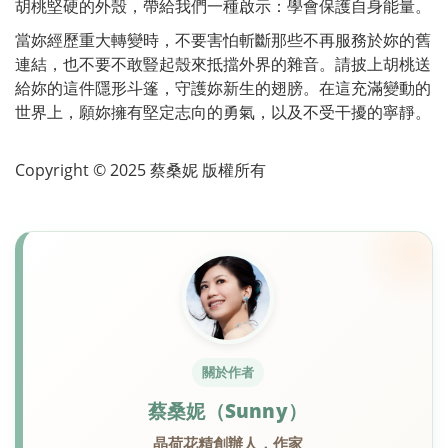
胡桃堅硬的外殼，帶給我們一種啟示：學會保護自身能量。
當妳經歷重大轉變時，不要害怕斬斷那些不再服務於妳的舊
連結，也不要不敢豎起殼來抵擋外界的雜音。請披上胡桃送
給妳的這件隱形斗篷，守護妳新生的翅膀。在這充滿變動的
世界上，願妳擁有堅定志向的勇氣，以及不受干擾的寧靜。
Copyright © 2025 蔡桑妮 版權所有
關於作者
蔡桑妮（Sunny）
晶荷花精創辦人．作家