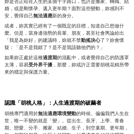
妳是否正站在人生的某個十字路口，也許是搬家、轉職、結
婚，或是剛懷孕、邁入更年期？面對這些變動，妳感到不
安，覺得自己
無法適應
新的身分。
或者，妳其實已經有了一個既定的目標，知道自己想做什
麼。但是，當身邊強勢的長輩、朋友，甚至社會輿論給出
「我是為妳好」的建議時，妳就不禁
動搖決心
了？妳會懷
疑：「是不是我錯了？是不是我該聽他們的？」
如果妳正處於這種
過渡期
的混亂中，或者覺得自己的防護罩
太薄，容易
受外界干擾
，那麼，妳或許正需要胡桃花精所帶
來的穩定與保護力量。
認識「胡桃
人格」：人生過渡期的破繭者
胡桃專門適用於
無法適應環境變動
的時候。偏偏我們人生在
世，唯一不變的就是「變」。從出生、長牙、上學、青春
期、戀愛、分手、搬家、結婚、生子，到空巢期、更年期，