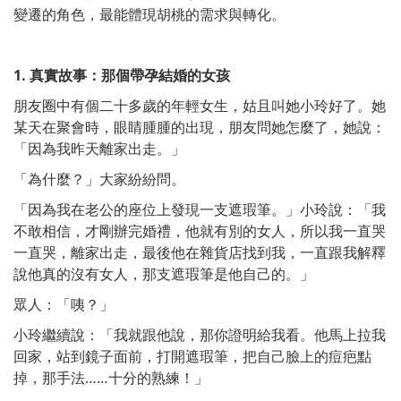
變遷的角色，最能體現胡桃的需求與轉化。
1.
真實故事：那個帶孕結婚的女孩
朋友圈中有個二十多歲的年輕女生，姑且叫她小玲好了。她
某天在聚會時，眼睛腫腫的出現，朋友問她怎麼了，她說：
「因為我昨天離家出走。」
「為什麼？」大家紛紛問。
「因為我在老公的座位上發現一支遮瑕筆。」小玲說：「我
不敢相信，才剛辦完婚禮，他就有別的女人，所以我一直哭
一直哭，離家出走，最後他在雜貨店找到我，一直跟我解釋
說他真的沒有女人，那支遮瑕筆是他自己的。」
眾人：「咦？」
小玲繼續說：「我就跟他說，那你證明給我看。他馬上拉我
回家，站到鏡子面前，打開遮瑕筆，把自己臉上的痘疤點
掉，那手法……十分的熟練！」