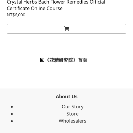
Crystal Herbs Bach Flower Remedies Official
Certificate Online Course
NT$6,000
回
花精研究院
》
《
首頁
About Us
Our Story
Store
Wholesalers